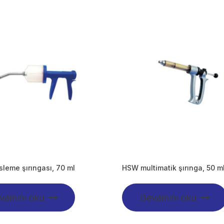
sleme şırıngası, 70 ml
HSW multimatik şırınga, 50 m
vamını oku
Devamını oku