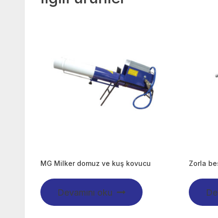
MG Milker domuz ve kuş kovucu
Zorla be
Devamını oku
De