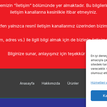
temizin “İletişim” bölümünde yer almaktadır. Bu bilgile
iletişim kanallarına kesinlikle itibar etmeyiniz.
tfen yalnızca resmî iletişim kanallarımız üzerinden bizim
m, adres vs.) ile ilgili bilgi almak için de bizlerle iletişim
Bilginize sunar, anlayışınız için teşekkür ederiz.
En iyi dene
amacıyla çer
sitedeki ta
verecektir.
olumsuz etki
Hizmetleri 
Anasayfa
Hakkımızda
Ürünler
Sağımhanele
Ka