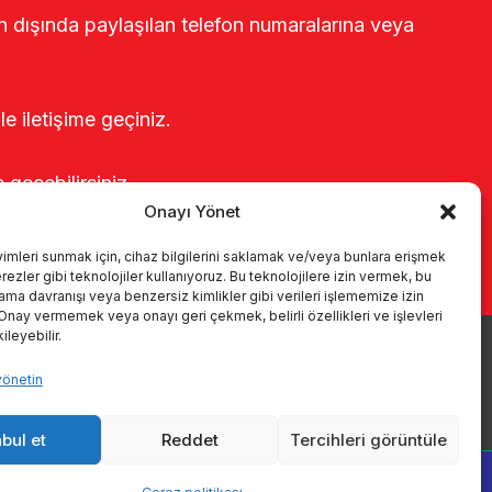
rin dışında paylaşılan telefon numaralarına veya
le iletişime geçiniz.
e geçebilirsiniz.
Onayı Yönet
yimleri sunmak için, cihaz bilgilerini saklamak ve/veya bunlara erişmek
ezler gibi teknolojiler kullanıyoruz. Bu teknolojilere izin vermek, bu
rama davranışı veya benzersiz kimlikler gibi verileri işlememize izin
 Onay vermemek veya onayı geri çekmek, belirli özellikleri ve işlevleri
leyebilir.
yönetin
r
Kataloglar
KVKK
Kalite politikamız
İletişim
bul et
Reddet
Tercihleri görüntüle