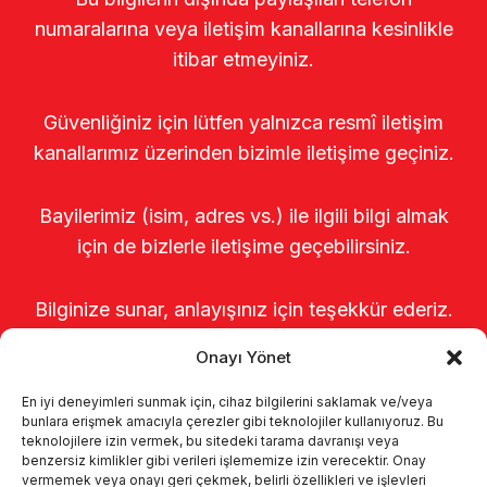
numaralarına veya iletişim kanallarına kesinlikle
itibar etmeyiniz.
Güvenliğiniz için lütfen yalnızca resmî iletişim
kanallarımız üzerinden bizimle iletişime geçiniz.
Bayilerimiz (isim, adres vs.) ile ilgili bilgi almak
için de bizlerle iletişime geçebilirsiniz.
Bilginize sunar, anlayışınız için teşekkür ederiz.
Onayı Yönet
En iyi deneyimleri sunmak için, cihaz bilgilerini saklamak ve/veya
bunlara erişmek amacıyla çerezler gibi teknolojiler kullanıyoruz. Bu
teknolojilere izin vermek, bu sitedeki tarama davranışı veya
benzersiz kimlikler gibi verileri işlememize izin verecektir. Onay
vermemek veya onayı geri çekmek, belirli özellikleri ve işlevleri