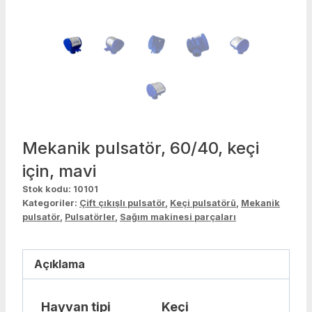
Mekanik pulsatör, 60/40, keçi
için, mavi
Stok kodu:
10101
Kategoriler:
Çift çıkışlı pulsatör
,
Keçi pulsatörü
,
Mekanik
pulsatör
,
Pulsatörler
,
Sağım makinesi parçaları
Açıklama
Hayvan tipi
Keçi