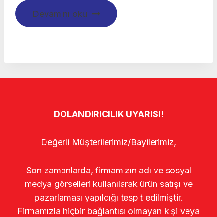
Devamını oku
DOLANDIRICILIK UYARISI!
Değerli Müşterilerimiz/Bayilerimiz,
Son zamanlarda, firmamızın adı ve sosyal
medya görselleri kullanılarak ürün satışı ve
pazarlaması yapıldığı tespit edilmiştir.
Firmamızla hiçbir bağlantısı olmayan kişi veya