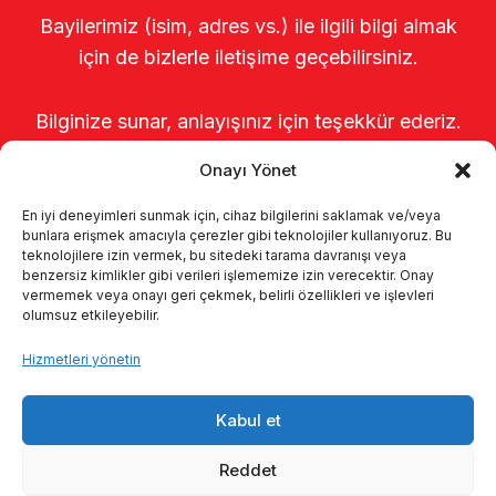
Bayilerimiz (isim, adres vs.) ile ilgili bilgi almak
için de bizlerle iletişime geçebilirsiniz.
Bilginize sunar, anlayışınız için teşekkür ederiz.
Onayı Yönet
En iyi deneyimleri sunmak için, cihaz bilgilerini saklamak ve/veya
bunlara erişmek amacıyla çerezler gibi teknolojiler kullanıyoruz. Bu
teknolojilere izin vermek, bu sitedeki tarama davranışı veya
benzersiz kimlikler gibi verileri işlememize izin verecektir. Onay
vermemek veya onayı geri çekmek, belirli özellikleri ve işlevleri
olumsuz etkileyebilir.
Anasayfa
Hakkımızda
Ürünler
Hizmetleri yönetin
Sağımhaneler
Kataloglar
KVKK
Kabul et
Kalite politikamız
İletişim
Reddet