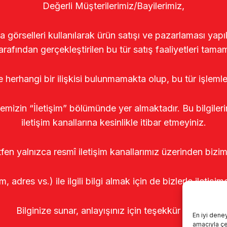
Değerli Müşterilerimiz/Bayilerimiz,
rselleri kullanılarak ürün satışı ve pazarlaması yapıldı
arafından gerçekleştirilen bu tür satış faaliyetleri tamam
le herhangi bir ilişkisi bulunmamakta olup, bu tür işleml
temizin “İletişim” bölümünde yer almaktadır. Bu bilgile
iletişim kanallarına kesinlikle itibar etmeyiniz.
tfen yalnızca resmî iletişim kanallarımız üzerinden bizim
m, adres vs.) ile ilgili bilgi almak için de bizlerle iletişim
Bilginize sunar, anlayışınız için teşekkür ederiz.
En iyi dene
amacıyla çer