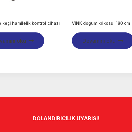
 keçi hamilelik kontrol cihazı
VINK doğum krikosu, 180 cm
vamını oku
Devamını oku
DOLANDIRICILIK UYARISI!