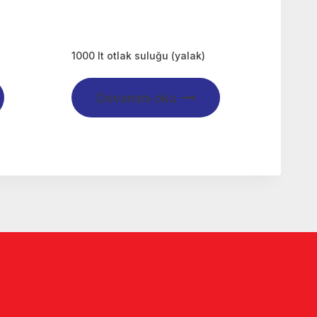
1000 lt otlak suluğu (yalak)
Devamını oku