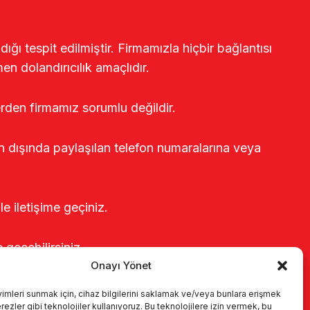
ğı tespit edilmiştir. Firmamızla hiçbir bağlantısı
en dolandırıcılık amaçlıdır.
erden firmamız sorumlu değildir.
rin dışında paylaşılan telefon numaralarına veya
le iletişime geçiniz.
e geçebilirsiniz.
Onayı Yönet
yimleri sunmak için, cihaz bilgilerini saklamak ve/veya bunlara erişmek
ezler gibi teknolojiler kullanıyoruz. Bu teknolojilere izin vermek, bu