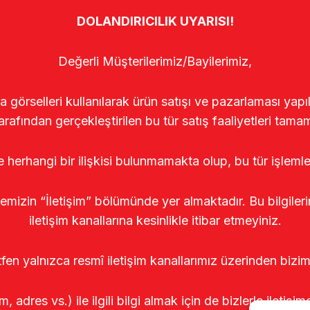
DOLANDIRICILIK UYARISI!
Değerli Müşterilerimiz/Bayilerimiz,
rselleri kullanılarak ürün satışı ve pazarlaması yapıldı
arafından gerçekleştirilen bu tür satış faaliyetleri tamam
le herhangi bir ilişkisi bulunmamakta olup, bu tür işleml
temizin “İletişim” bölümünde yer almaktadır. Bu bilgile
iletişim kanallarına kesinlikle itibar etmeyiniz.
tfen yalnızca resmî iletişim kanallarımız üzerinden bizim
m, adres vs.) ile ilgili bilgi almak için de bizlerle iletişim