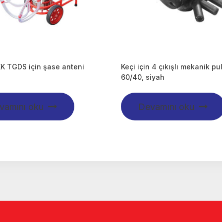
K TGDS için şase anteni
Keçi için 4 çıkışlı mekanik pu
60/40, siyah
vamını oku
Devamını oku