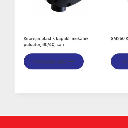
Keçi için plastik kapaklı mekanik
SM250 K
pulsatör, 60/40, sarı
Devamını oku
De