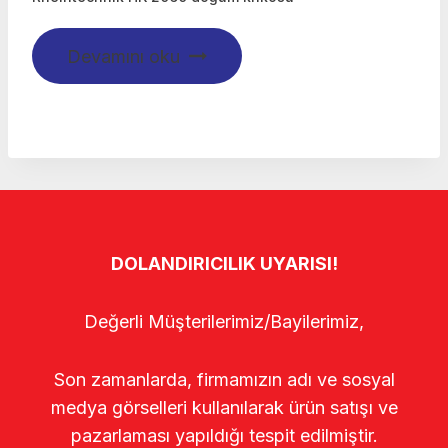
Devamını oku
DOLANDIRICILIK UYARISI!
Değerli Müşterilerimiz/Bayilerimiz,
Son zamanlarda, firmamızın adı ve sosyal
medya görselleri kullanılarak ürün satışı ve
pazarlaması yapıldığı tespit edilmiştir.