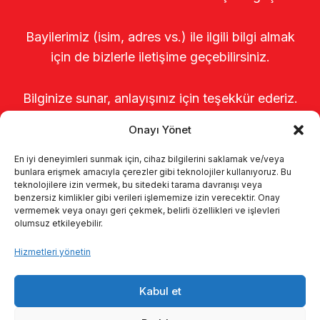
Bayilerimiz (isim, adres vs.) ile ilgili bilgi almak
için de bizlerle iletişime geçebilirsiniz.
Bilginize sunar, anlayışınız için teşekkür ederiz.
Onayı Yönet
En iyi deneyimleri sunmak için, cihaz bilgilerini saklamak ve/veya
bunlara erişmek amacıyla çerezler gibi teknolojiler kullanıyoruz. Bu
teknolojilere izin vermek, bu sitedeki tarama davranışı veya
benzersiz kimlikler gibi verileri işlememize izin verecektir. Onay
vermemek veya onayı geri çekmek, belirli özellikleri ve işlevleri
olumsuz etkileyebilir.
Anasayfa
Hakkımızda
Ürünler
Hizmetleri yönetin
Sağımhaneler
Kataloglar
KVKK
Kabul et
Kalite politikamız
İletişim