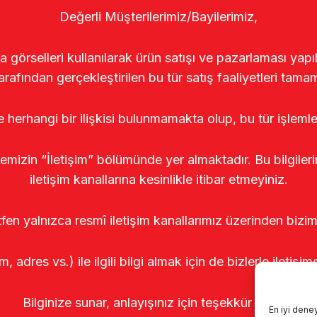
Değerli Müşterilerimiz/Bayilerimiz,
rselleri kullanılarak ürün satışı ve pazarlaması yapıldı
arafından gerçekleştirilen bu tür satış faaliyetleri tamam
le herhangi bir ilişkisi bulunmamakta olup, bu tür işleml
temizin “İletişim” bölümünde yer almaktadır. Bu bilgile
iletişim kanallarına kesinlikle itibar etmeyiniz.
tfen yalnızca resmî iletişim kanallarımız üzerinden bizim
m, adres vs.) ile ilgili bilgi almak için de bizlerle iletişim
Bilginize sunar, anlayışınız için teşekkür ederiz.
En iyi dene