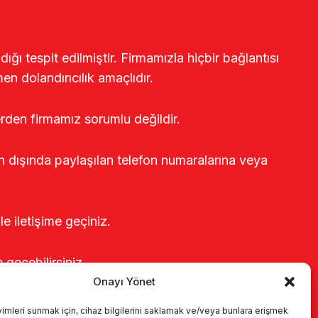
ğı tespit edilmiştir. Firmamızla hiçbir bağlantısı
en dolandırıcılık amaçlıdır.
erden firmamız sorumlu değildir.
rin dışında paylaşılan telefon numaralarına veya
le iletişime geçiniz.
e geçebilirsiniz.
Onayı Yönet
yimleri sunmak için, cihaz bilgilerini saklamak ve/veya bunlara erişmek