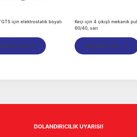
TS için elektrostatik boyalı
Keçi için 4 çıkışlı mekanik pu
60/40, sarı
vamını oku
Devamını oku
DOLANDIRICILIK UYARISI!