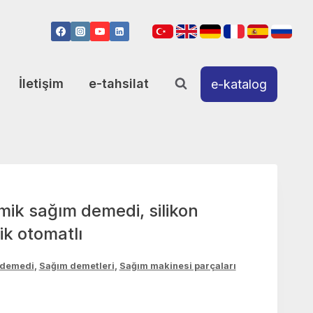
İletişim
e-tahsilat
e-katalog
mik sağım demedi, silikon
ik otomatlı
 demedi
,
Sağım demetleri
,
Sağım makinesi parçaları