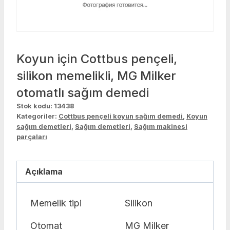
Koyun için Cottbus pençeli,
silikon memelikli, MG Milker
otomatlı sağım demedi
Stok kodu:
13438
Kategoriler:
Cottbus pençeli koyun sağım demedi
,
Koyun
sağım demetleri
,
Sağım demetleri
,
Sağım makinesi
parçaları
Açıklama
Memelik tipi
Silikon
Otomat
MG Milker