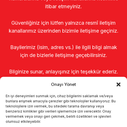
itibar etmeyiniz.
Güvenliğiniz için lütfen yalnızca resmî iletişim
kanallarımız üzerinden bizimle iletişime geçiniz.
Bayilerimiz (isim, adres vs.) ile ilgili bilgi almak
için de bizlerle iletişime geçebilirsiniz.
Bilginize sunar, anlayışınız için teşekkür ederiz.
Onayı Yönet
En iyi deneyimleri sunmak için, cihaz bilgilerini saklamak ve/veya
bunlara erişmek amacıyla çerezler gibi teknolojiler kullanıyoruz. Bu
teknolojilere izin vermek, bu sitedeki tarama davranışı veya
benzersiz kimlikler gibi verileri işlememize izin verecektir. Onay
vermemek veya onayı geri çekmek, belirli özellikleri ve işlevleri
olumsuz etkileyebilir.