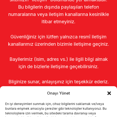
Bu bilgilerin dışında paylaşılan telefon
numaralarına veya iletişim kanallarına kesinlikle
itibar etmeyiniz.
Güvenliğiniz için lütfen yalnızca resmî iletişim
kanallarımız üzerinden bizimle iletişime geçiniz.
Bayilerimiz (isim, adres vs.) ile ilgili bilgi almak
için de bizlerle iletişime geçebilirsiniz.
Bilginize sunar, anlayışınız için teşekkür ederiz.
Onayı Yönet
En iyi deneyimleri sunmak için, cihaz bilgilerini saklamak ve/veya
bunlara erişmek amacıyla çerezler gibi teknolojiler kullanıyoruz. Bu
teknolojilere izin vermek, bu sitedeki tarama davranışı veya