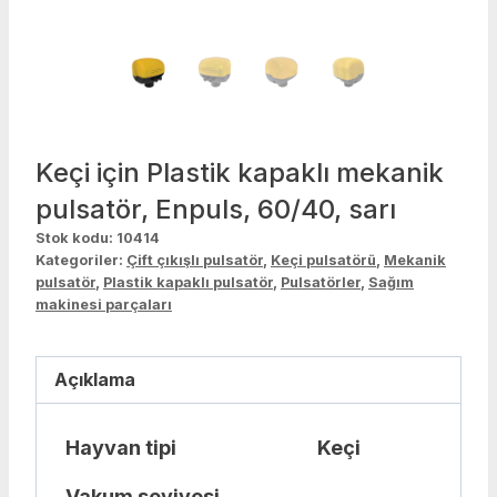
Keçi için Plastik kapaklı mekanik
pulsatör, Enpuls, 60/40, sarı
Stok kodu:
10414
Kategoriler:
Çift çıkışlı pulsatör
,
Keçi pulsatörü
,
Mekanik
pulsatör
,
Plastik kapaklı pulsatör
,
Pulsatörler
,
Sağım
makinesi parçaları
Açıklama
Hayvan tipi
Keçi
Vakum seviyesi