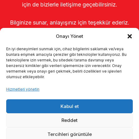
için de bizlerle iletişime geçebilirsiniz.
Bilginize sunar, anlayışınız için teşekkür ederiz.
Onayı Yönet
En iyi deneyimleri sunmak için, cihaz bilgilerini saklamak ve/veya
bunlara erişmek amacıyla çerezler gibi teknolojiler kullanıyoruz. Bu
teknolojilere izin vermek, bu sitedeki tarama davranışı veya
benzersiz kimlikler gibi verileri işlememize izin verecektir. Onay
vermemek veya onayı geri çekmek, belirli özellikleri ve işlevleri
olumsuz etkileyebilir.
Anasayfa
Hakkımızda
Ürünler
Hizmetleri yönetin
Sağımhaneler
Kataloglar
KVKK
Kabul et
Kalite politikamız
İletişim
Reddet
Tercihleri görüntüle
© 2026 Enka Tarım