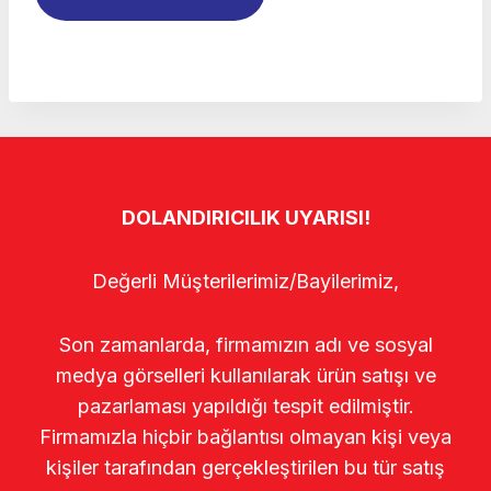
DOLANDIRICILIK UYARISI!
Değerli Müşterilerimiz/Bayilerimiz,
Son zamanlarda, firmamızın adı ve sosyal
medya görselleri kullanılarak ürün satışı ve
pazarlaması yapıldığı tespit edilmiştir.
Firmamızla hiçbir bağlantısı olmayan kişi veya
kişiler tarafından gerçekleştirilen bu tür satış