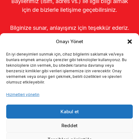
Bayilerimiz (isim, adres vs.) ile ilgili bilgi almak
için de bizlerle iletişime geçebilirsiniz.
Bilginize sunar, anlayışınız için teşekkür ederiz.
Onayı Yönet
En iyi deneyimleri sunmak için, cihaz bilgilerini saklamak ve/veya
bunlara erişmek amacıyla çerezler gibi teknolojiler kullanıyoruz. Bu
teknolojilere izin vermek, bu sitedeki tarama davranışı veya
benzersiz kimlikler gibi verileri işlememize izin verecektir. Onay
vermemek veya onayı geri çekmek, belirli özellikleri ve işlevleri
olumsuz etkileyebilir.
Anasayfa
Hakkımızda
Ürünler
Hizmetleri yönetin
Sağımhaneler
Kataloglar
KVKK
Kabul et
Kalite politikamız
İletişim
Reddet