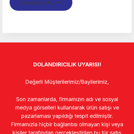
Devamını oku
DOLANDIRICILIK UYARISI!
Değerli Müşterilerimiz/Bayilerimiz,
Son zamanlarda, firmamızın adı ve sosyal
medya görselleri kullanılarak ürün satışı ve
pazarlaması yapıldığı tespit edilmiştir.
Firmamızla hiçbir bağlantısı olmayan kişi veya
kişiler tarafından gerçekleştirilen bu tür satış