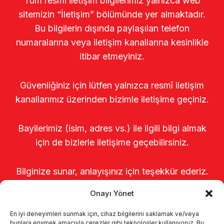
Tüm resmi iletişim bilgilerimiz yalnızca web
sitemizin “İletişim” bölümünde yer almaktadır.
Bu bilgilerin dışında paylaşılan telefon
numaralarına veya iletişim kanallarına kesinlikle
itibar etmeyiniz.
Güvenliğiniz için lütfen yalnızca resmî iletişim
kanallarımız üzerinden bizimle iletişime geçiniz.
Bayilerimiz (isim, adres vs.) ile ilgili bilgi almak
için de bizlerle iletişime geçebilirsiniz.
Bilginize sunar, anlayışınız için teşekkür ederiz.
Onayı Yönet
En iyi deneyimleri sunmak için, cihaz bilgilerini saklamak ve/veya
bunlara erişmek amacıyla çerezler gibi teknolojiler kullanıyoruz. Bu