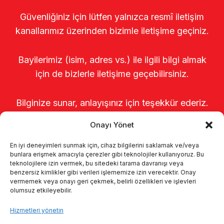
Güvenliğiniz için lütfen yalnızca resmî iletişim
kanallarımız üzerinden bizimle iletişime geçiniz.
Bayilerimiz (isim, adres vs.) ile ilgili bilgi almak
için de bizlerle iletişime geçebilirsiniz.
Bilginize sunar, anlayışınız için teşekkür ederiz.
Onayı Yönet
En iyi deneyimleri sunmak için, cihaz bilgilerini saklamak ve/veya
bunlara erişmek amacıyla çerezler gibi teknolojiler kullanıyoruz. Bu
teknolojilere izin vermek, bu sitedeki tarama davranışı veya
benzersiz kimlikler gibi verileri işlememize izin verecektir. Onay
vermemek veya onayı geri çekmek, belirli özellikleri ve işlevleri
olumsuz etkileyebilir.
Anasayfa
Hakkımızda
Ürünler
Hizmetleri yönetin
Sağımhaneler
Kataloglar
KVKK