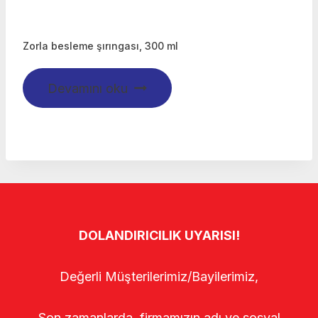
Zorla besleme şırıngası, 300 ml
Devamını oku
DOLANDIRICILIK UYARISI!
Değerli Müşterilerimiz/Bayilerimiz,
Son zamanlarda, firmamızın adı ve sosyal