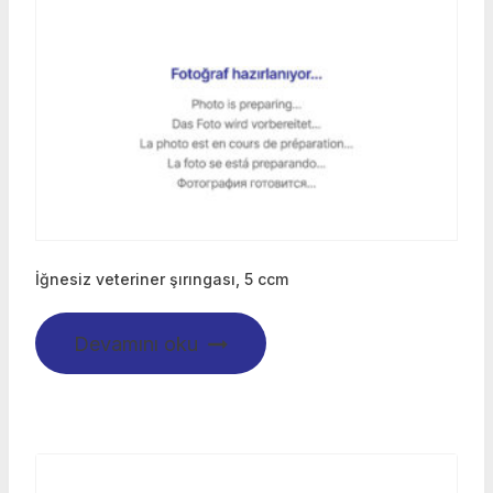
İğnesiz veteriner şırıngası, 5 ccm
Devamını oku