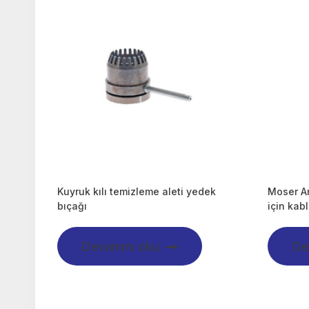
Kuyruk kılı temizleme aleti yedek
Moser An
bıçağı
için kab
Devamını oku
De