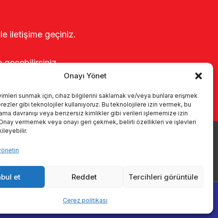
le iletişime geçiniz.
e geçebilirsiniz.
Onayı Yönet
yimleri sunmak için, cihaz bilgilerini saklamak ve/veya bunlara erişmek
ezler gibi teknolojiler kullanıyoruz. Bu teknolojilere izin vermek, bu
rama davranışı veya benzersiz kimlikler gibi verileri işlememize izin
 Onay vermemek veya onayı geri çekmek, belirli özellikleri ve işlevleri
leyebilir.
yönetin
r
Kataloglar
KVKK
Kalite politikamız
İletişim
bul et
Reddet
Tercihleri görüntüle
Çerez politikası