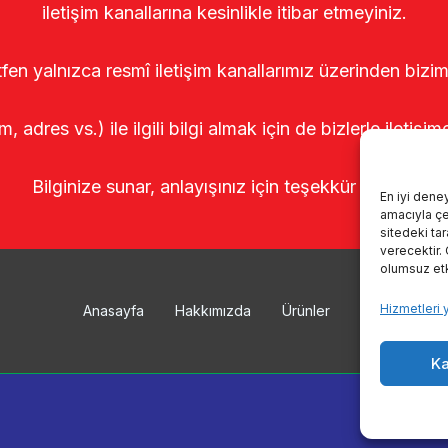
iletişim kanallarına kesinlikle itibar etmeyiniz.
tfen yalnızca resmî iletişim kanallarımız üzerinden bizim
m, adres vs.) ile ilgili bilgi almak için de bizlerle iletişim
Bilginize sunar, anlayışınız için teşekkür ederiz.
En iyi dene
amacıyla çer
sitedeki ta
verecektir.
olumsuz etki
Hizmetleri 
Anasayfa
Hakkımızda
Ürünler
Sağımhanele
Ka