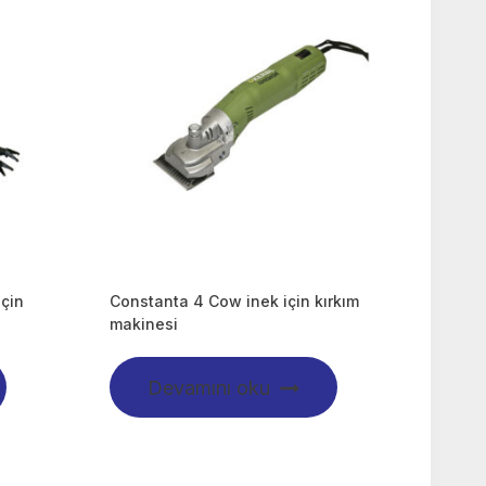
için
Constanta 4 Cow inek için kırkım
makinesi
Devamını oku