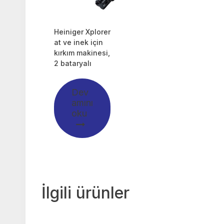
Heiniger Xplorer
at ve inek için
kırkım makinesi,
2 bataryalı
Dev
amını
oku
İlgili ürünler