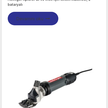
bataryalı
Devamını oku