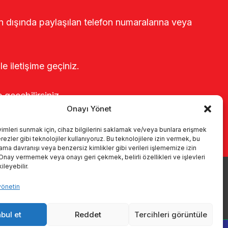
rin dışında paylaşılan telefon numaralarına veya
le iletişime geçiniz.
e geçebilirsiniz.
Onayı Yönet
yimleri sunmak için, cihaz bilgilerini saklamak ve/veya bunlara erişmek
ezler gibi teknolojiler kullanıyoruz. Bu teknolojilere izin vermek, bu
rama davranışı veya benzersiz kimlikler gibi verileri işlememize izin
 Onay vermemek veya onayı geri çekmek, belirli özellikleri ve işlevleri
leyebilir.
yönetin
r
Kataloglar
KVKK
Kalite politikamız
İletişim
bul et
Reddet
Tercihleri görüntüle