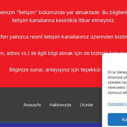
temizin “İletişim” bölümünde yer almaktadır. Bu bilgile
iletişim kanallarına kesinlikle itibar etmeyiniz.
tfen yalnızca resmî iletişim kanallarımız üzerinden bizim
m, adres vs.) ile ilgili bilgi almak için de bizlerle iletişim
Bilginize sunar, anlayışınız için teşekkür ederiz.
En iyi dene
amacıyla çer
sitedeki ta
verecektir.
olumsuz etki
Hizmetleri 
Anasayfa
Hakkımızda
Ürünler
Sağımhanele
Ka