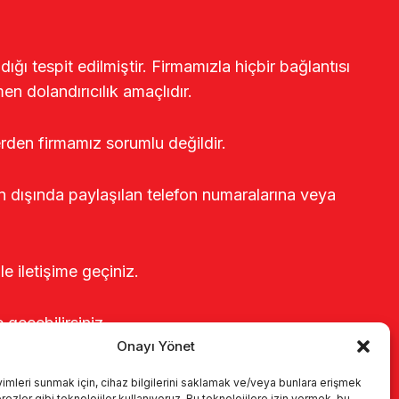
ğı tespit edilmiştir. Firmamızla hiçbir bağlantısı
en dolandırıcılık amaçlıdır.
erden firmamız sorumlu değildir.
rin dışında paylaşılan telefon numaralarına veya
le iletişime geçiniz.
e geçebilirsiniz.
Onayı Yönet
yimleri sunmak için, cihaz bilgilerini saklamak ve/veya bunlara erişmek
ezler gibi teknolojiler kullanıyoruz. Bu teknolojilere izin vermek, bu