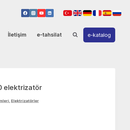
İletişim
e-tahsilat
e-katalog
elektrizatör
emleri
,
Elektrizatörler