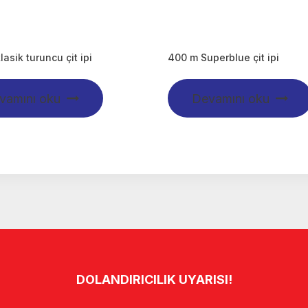
asik turuncu çit ipi
400 m Superblue çit ipi
vamını oku
Devamını oku
DOLANDIRICILIK UYARISI!