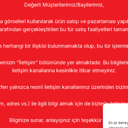
Değerli Müşterilerimiz/Bayilerimiz,
rselleri kullanılarak ürün satışı ve pazarlaması yapıldı
arafından gerçekleştirilen bu tür satış faaliyetleri tamam
le herhangi bir ilişkisi bulunmamakta olup, bu tür işleml
temizin “İletişim” bölümünde yer almaktadır. Bu bilgile
iletişim kanallarına kesinlikle itibar etmeyiniz.
tfen yalnızca resmî iletişim kanallarımız üzerinden bizim
m, adres vs.) ile ilgili bilgi almak için de bizlerle iletişim
Bilginize sunar, anlayışınız için teşekkür ederiz.
En iyi dene
amacıyla çer