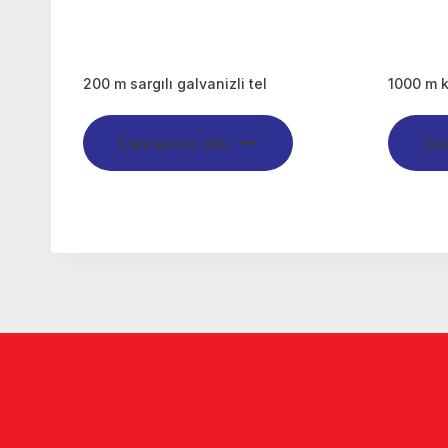
200 m sargılı galvanizli tel
1000 m kl
Devamını oku
De