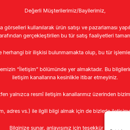
Değerli Müşterilerimiz/Bayilerimiz,
rselleri kullanılarak ürün satışı ve pazarlaması yapıldı
arafından gerçekleştirilen bu tür satış faaliyetleri tamam
le herhangi bir ilişkisi bulunmamakta olup, bu tür işleml
temizin “İletişim” bölümünde yer almaktadır. Bu bilgile
iletişim kanallarına kesinlikle itibar etmeyiniz.
tfen yalnızca resmî iletişim kanallarımız üzerinden bizim
m, adres vs.) ile ilgili bilgi almak için de bizlerle iletişim
Bilginize sunar, anlayışınız için teşekkür ederiz.