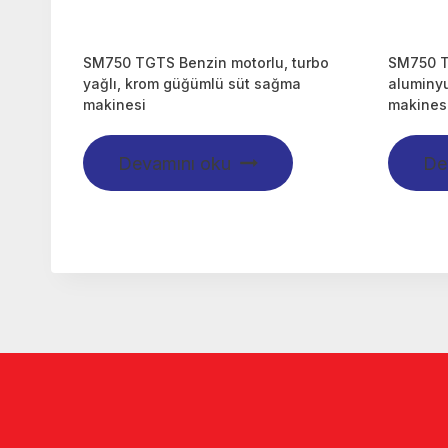
SM750 TGTS Benzin motorlu, turbo
SM750 T
yağlı, krom güğümlü süt sağma
aluminy
makinesi
makines
Devamını oku
De