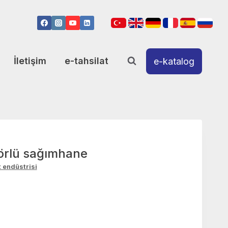
İletişim
e-tahsilat
e-katalog
törlü sağımhane
 endüstrisi