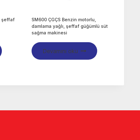
şeffaf
SM600 ÇGÇS Benzin motorlu,
i
damlama yağlı, şeffaf güğümlü süt
sağma makinesi
Devamını oku