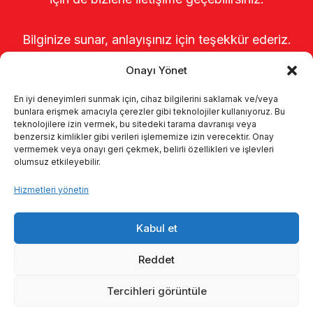
Bilginize sunar, anlayışınız için teşekkür ederiz.
Onayı Yönet
En iyi deneyimleri sunmak için, cihaz bilgilerini saklamak ve/veya
bunlara erişmek amacıyla çerezler gibi teknolojiler kullanıyoruz. Bu
teknolojilere izin vermek, bu sitedeki tarama davranışı veya
benzersiz kimlikler gibi verileri işlememize izin verecektir. Onay
vermemek veya onayı geri çekmek, belirli özellikleri ve işlevleri
olumsuz etkileyebilir.
Anasayfa
Hakkımızda
Ürünler
Hizmetleri yönetin
Sağımhaneler
Kataloglar
KVKK
Kabul et
Kalite politikamız
İletişim
Reddet
Tercihleri görüntüle
© 2026 Enka Tarım