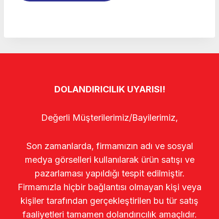
DOLANDIRICILIK UYARISI!
Değerli Müşterilerimiz/Bayilerimiz,
Son zamanlarda, firmamızın adı ve sosyal
medya görselleri kullanılarak ürün satışı ve
pazarlaması yapıldığı tespit edilmiştir.
Firmamızla hiçbir bağlantısı olmayan kişi veya
kişiler tarafından gerçekleştirilen bu tür satış
faaliyetleri tamamen dolandırıcılık amaçlıdır.