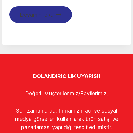
Devamını oku
DOLANDIRICILIK UYARISI!
Değerli Müşterilerimiz/Bayilerimiz,
Son zamanlarda, firmamızın adı ve sosyal
medya görselleri kullanılarak ürün satışı ve
pazarlaması yapıldığı tespit edilmiştir.