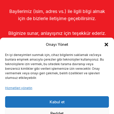
Bayilerimiz (isim, adres vs.) ile ilgili bilgi almak
için de bizlerle iletişime geçebilirsiniz.
Bilginize sunar, anlayışınız için teşekkür ederiz.
Onayı Yönet
En iyi deneyimleri sunmak için, cihaz bilgilerini saklamak ve/veya
bunlara erişmek amacıyla çerezler gibi teknolojiler kullanıyoruz. Bu
teknolojilere izin vermek, bu sitedeki tarama davranışı veya
benzersiz kimlikler gibi verileri işlememize izin verecektir. Onay
vermemek veya onayı geri çekmek, belirli özellikleri ve işlevleri
olumsuz etkileyebilir.
Anasayfa
Hakkımızda
Ürünler
Hizmetleri yönetin
Sağımhaneler
Kataloglar
KVKK
Kabul et
Kalite politikamız
İletişim
Reddet