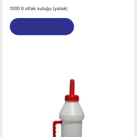
1000 lt otlak suluğu (yalak)
Devamını oku