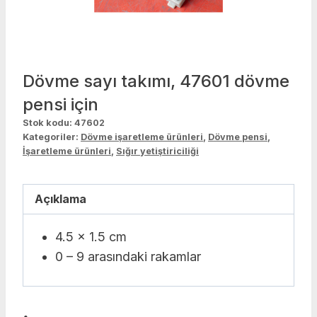
Dövme sayı takımı, 47601 dövme
pensi için
Stok kodu:
47602
Kategoriler:
Dövme işaretleme ürünleri
,
Dövme pensi
,
İşaretleme ürünleri
,
Sığır yetiştiriciliği
Açıklama
4.5 x 1.5 cm
0 – 9 arasındaki rakamlar