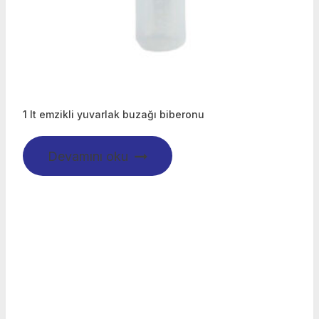
1 lt emzikli yuvarlak buzağı biberonu
Devamını oku