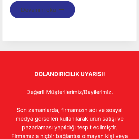
Devamını oku
DOLANDIRICILIK UYARISI!
Değerli Müşterilerimiz/Bayilerimiz,
Son zamanlarda, firmamızın adı ve sosyal
medya görselleri kullanılarak ürün satışı ve
pazarlaması yapıldığı tespit edilmiştir.
Firmamızla hiçbir bağlantısı olmayan kişi veya