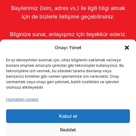
Bayilerimiz (isim, adres vs.) ile ilgili bilgi almak
için de bizlerle iletişime geçebilirsiniz.
Bilginize sunar, anlayışınız için teşekkür ederiz.
Onayı Yönet
En iyi deneyimleri sunmak için, cihaz bilgilerini saklamak ve/veya
bunlara erişmek amacıyla çerezler gibi teknolojiler kullanıyoruz. Bu
teknolojilere izin vermek, bu sitedeki tarama davranışı veya
benzersiz kimlikler gibi verileri işlememize izin verecektir. Onay
vermemek veya onayı geri çekmek, belirli özellikleri ve işlevleri
olumsuz etkileyebilir.
Anasayfa
Hakkımızda
Ürünler
Hizmetleri yönetin
Sağımhaneler
Kataloglar
KVKK
Kabul et
Kalite politikamız
İletişim
Reddet