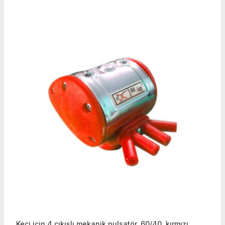
Keçi için 4 çıkışlı mekanik pulsatör, 60/40, kırmızı