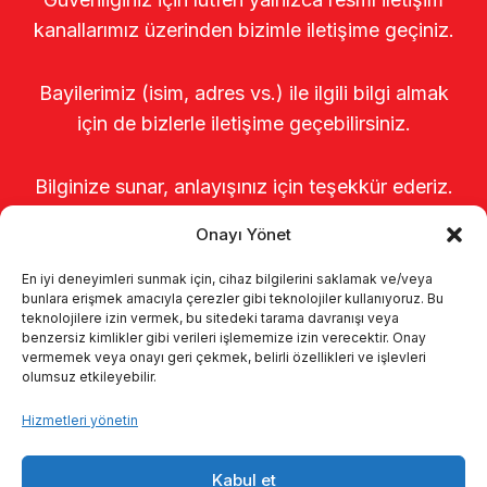
kanallarımız üzerinden bizimle iletişime geçiniz.
Bayilerimiz (isim, adres vs.) ile ilgili bilgi almak
için de bizlerle iletişime geçebilirsiniz.
Bilginize sunar, anlayışınız için teşekkür ederiz.
Onayı Yönet
En iyi deneyimleri sunmak için, cihaz bilgilerini saklamak ve/veya
bunlara erişmek amacıyla çerezler gibi teknolojiler kullanıyoruz. Bu
teknolojilere izin vermek, bu sitedeki tarama davranışı veya
benzersiz kimlikler gibi verileri işlememize izin verecektir. Onay
vermemek veya onayı geri çekmek, belirli özellikleri ve işlevleri
olumsuz etkileyebilir.
Anasayfa
Hakkımızda
Ürünler
Hizmetleri yönetin
Sağımhaneler
Kataloglar
KVKK
Kabul et
Kalite politikamız
İletişim