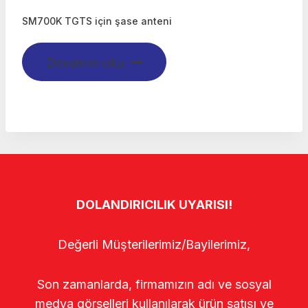
SM700K TGTS için şase anteni
Devamını oku
DOLANDIRICILIK UYARISI!
Değerli Müşterilerimiz/Bayilerimiz,
Son zamanlarda, firmamızın adı ve sosyal
medya görselleri kullanılarak ürün satışı ve