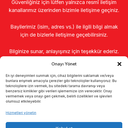
Güvenliğiniz için lütfen yalnızca resmî iletişim
kanallarımız üzerinden bizimle iletişime geçiniz.
Bayilerimiz (isim, adres vs.) ile ilgili bilgi almak
için de bizlerle iletişime geçebilirsiniz.
Bilginize sunar, anlayışınız için teşekkür ederiz.
Onayı Yönet
En iyi deneyimleri sunmak için, cihaz bilgilerini saklamak ve/veya
bunlara erişmek amacıyla çerezler gibi teknolojiler kullanıyoruz. Bu
teknolojilere izin vermek, bu sitedeki tarama davranışı veya
benzersiz kimlikler gibi verileri işlememize izin verecektir. Onay
vermemek veya onayı geri çekmek, belirli özellikleri ve işlevleri
olumsuz etkileyebilir.
Anasayfa
Hakkımızda
Ürünler
Hizmetleri yönetin
Sağımhaneler
Kataloglar
KVKK