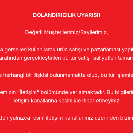
DOLANDIRICILIK UYARISI!
Değerli Müşterilerimiz/Bayilerimiz,
rselleri kullanılarak ürün satışı ve pazarlaması yapıldı
arafından gerçekleştirilen bu tür satış faaliyetleri tamam
le herhangi bir ilişkisi bulunmamakta olup, bu tür işleml
temizin “İletişim” bölümünde yer almaktadır. Bu bilgile
iletişim kanallarına kesinlikle itibar etmeyiniz.
tfen yalnızca resmî iletişim kanallarımız üzerinden bizim