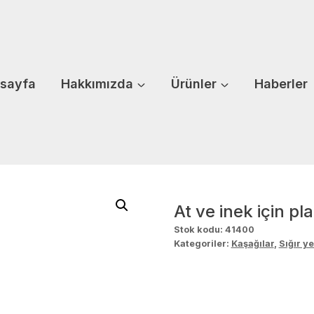
sayfa
Hakkımızda
Ürünler
Haberler
At ve inek için pl
Stok kodu:
41400
Kategoriler:
Kaşağılar
,
Sığır yet