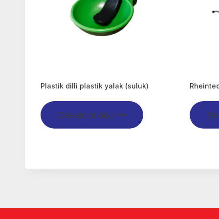
Plastik dilli plastik yalak (suluk)
Rheinte
Devamını oku
De