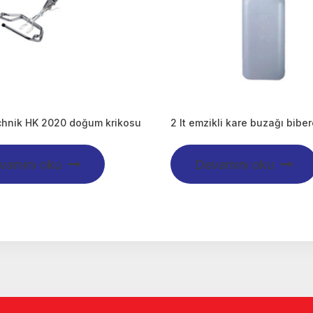
chnik HK 2020 doğum krikosu
2 lt emzikli kare buzağı bibe
vamını oku
Devamını oku