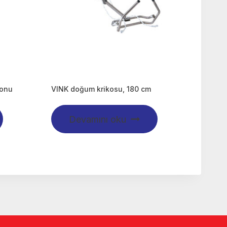
ronu
VINK doğum krikosu, 180 cm
Devamını oku