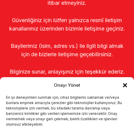
itibar etmeyiniz.
Güvenliğiniz için lütfen yalnızca resmî iletişim
kanallarımız üzerinden bizimle iletişime geçiniz.
Bayilerimiz (isim, adres vs.) ile ilgili bilgi almak
için de bizlerle iletişime geçebilirsiniz.
Bilginize sunar, anlayışınız için teşekkür ederiz.
Onayı Yönet
En iyi deneyimleri sunmak için, cihaz bilgilerini saklamak ve/veya
bunlara erişmek amacıyla çerezler gibi teknolojiler kullanıyoruz. Bu
teknolojilere izin vermek, bu sitedeki tarama davranışı veya
benzersiz kimlikler gibi verileri işlememize izin verecektir. Onay
vermemek veya onayı geri çekmek, belirli özellikleri ve işlevleri
olumsuz etkileyebilir.
Anasayfa
Hakkımızda
Ürünler