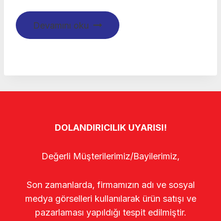
Devamını oku
DOLANDIRICILIK UYARISI!
Değerli Müşterilerimiz/Bayilerimiz,
Son zamanlarda, firmamızın adı ve sosyal
medya görselleri kullanılarak ürün satışı ve
pazarlaması yapıldığı tespit edilmiştir.