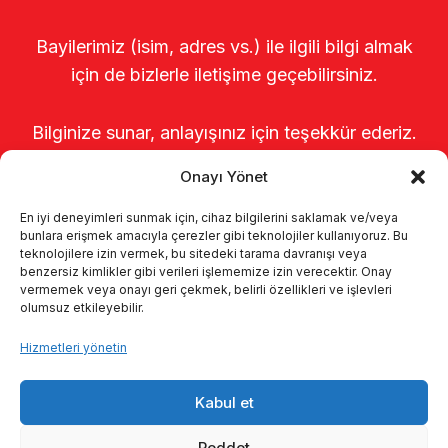
Bayilerimiz (isim, adres vs.) ile ilgili bilgi almak
için de bizlerle iletişime geçebilirsiniz.
Bilginize sunar, anlayışınız için teşekkür ederiz.
Onayı Yönet
En iyi deneyimleri sunmak için, cihaz bilgilerini saklamak ve/veya
bunlara erişmek amacıyla çerezler gibi teknolojiler kullanıyoruz. Bu
teknolojilere izin vermek, bu sitedeki tarama davranışı veya
benzersiz kimlikler gibi verileri işlememize izin verecektir. Onay
vermemek veya onayı geri çekmek, belirli özellikleri ve işlevleri
olumsuz etkileyebilir.
Anasayfa
Hakkımızda
Ürünler
Hizmetleri yönetin
Sağımhaneler
Kataloglar
KVKK
Kabul et
Kalite politikamız
İletişim
Reddet