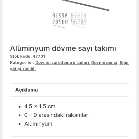
Alüminyum dövme sayı takımı
Stok kodu:
47701
Kategoriler:
Dövme işaretleme ürünleri
,
Dövme pensi
,
Sığır
yetiştiriciliği
Açıklama
4.5 x 1.5 cm
0 – 9 arasındaki rakamlar
Alüminyum