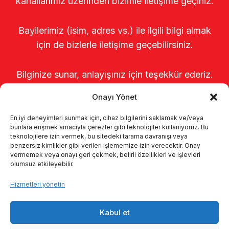
kanallarımız üzerinden bizimle iletişime geçiniz.
Bayilerimiz (isim, adres vs.) ile ilgili bilgi almak
için de bizlerle iletişime geçebilirsiniz.
Bilginize sunar, anlayışınız için teşekkür ederiz.
Onayı Yönet
En iyi deneyimleri sunmak için, cihaz bilgilerini saklamak ve/veya
bunlara erişmek amacıyla çerezler gibi teknolojiler kullanıyoruz. Bu
teknolojilere izin vermek, bu sitedeki tarama davranışı veya
benzersiz kimlikler gibi verileri işlememize izin verecektir. Onay
vermemek veya onayı geri çekmek, belirli özellikleri ve işlevleri
olumsuz etkileyebilir.
Anasayfa
Hakkımızda
Ürünler
Hizmetleri yönetin
Sağımhaneler
Kataloglar
KVKK
Kabul et
Kalite politikamız
İletişim