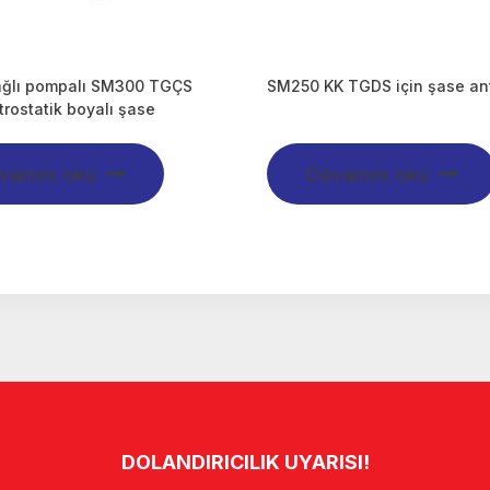
ağlı pompalı SM300 TGÇS
SM250 KK TGDS için şase an
ktrostatik boyalı şase
vamını oku
Devamını oku
DOLANDIRICILIK UYARISI!