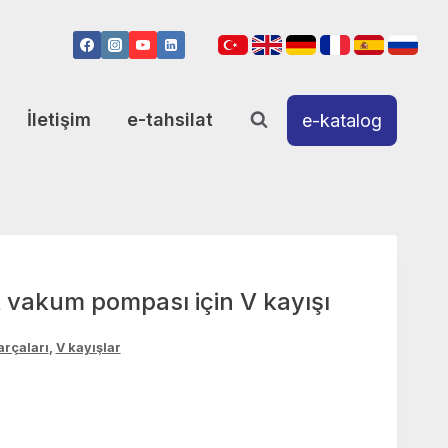
İletişim
e-tahsilat
e-katalog
t vakum pompası için V kayışı
rçaları
,
V kayışlar