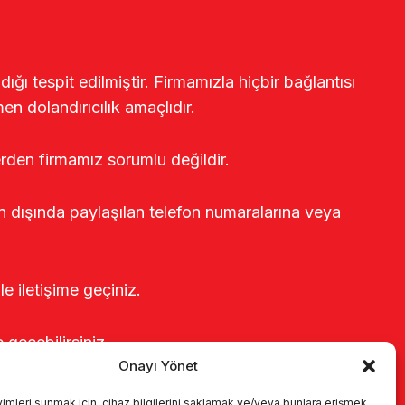
ğı tespit edilmiştir. Firmamızla hiçbir bağlantısı
en dolandırıcılık amaçlıdır.
erden firmamız sorumlu değildir.
rin dışında paylaşılan telefon numaralarına veya
le iletişime geçiniz.
e geçebilirsiniz.
Onayı Yönet
yimleri sunmak için, cihaz bilgilerini saklamak ve/veya bunlara erişmek