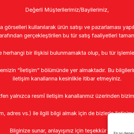
Değerli Müşterilerimiz/Bayilerimiz,
rselleri kullanılarak ürün satışı ve pazarlaması yapıldı
arafından gerçekleştirilen bu tür satış faaliyetleri tamam
le herhangi bir ilişkisi bulunmamakta olup, bu tür işleml
temizin “İletişim” bölümünde yer almaktadır. Bu bilgile
iletişim kanallarına kesinlikle itibar etmeyiniz.
tfen yalnızca resmî iletişim kanallarımız üzerinden bizim
m, adres vs.) ile ilgili bilgi almak için de bizlerle iletişim
Bilginize sunar, anlayışınız için teşekkür ederiz.
En iyi dene