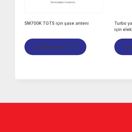
SM700K TGTS için şase anteni
Turbo y
için ele
Devamını oku
De