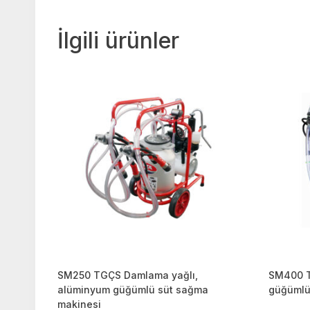
İlgili ürünler
SM250 TGÇS Damlama yağlı,
SM400 T
alüminyum güğümlü süt sağma
güğümlü
makinesi