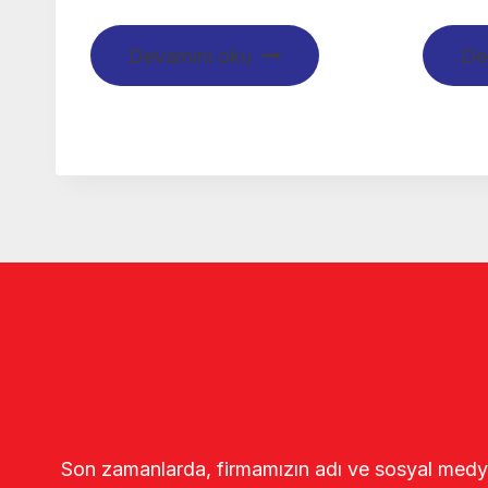
Devamını oku
De
Son zamanlarda, firmamızın adı ve sosyal medya gö