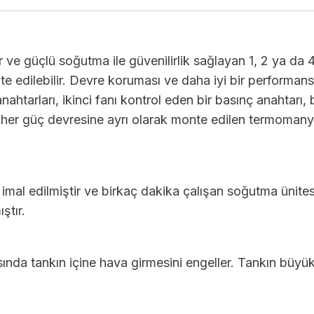
ve güçlü soğutma ile güvenilirlik sağlayan 1, 2 ya da 4 ü
e edilebilir. Devre koruması ve daha iyi bir performans 
ahtarları, ikinci fanı kontrol eden bir basınç anahtarı, bi
i, her güç devresine ayrı olarak monte edilen termomanye
imal edilmiştir ve birkaç dakika çalışan soğutma ünite
ştır.
nda tankın içine hava girmesini engeller. Tankın büyük