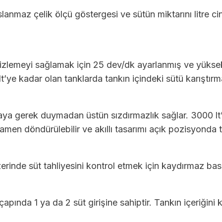
lanmaz çelik ölçü göstergesi ve sütün miktarını litre c
mizlemeyi sağlamak için 25 dev/dk ayarlanmış ve yükse
t’ye kadar olan tanklarda tankın içindeki sütü karıştırma
nmaya gerek duymadan üstün sızdırmazlık sağlar. 3000 l
en döndürülebilir ve akıllı tasarımı açık pozisyonda t
zerinde süt tahliyesini kontrol etmek için kaydırmaz ba
pında 1 ya da 2 süt girişine sahiptir. Tankın içeriğini