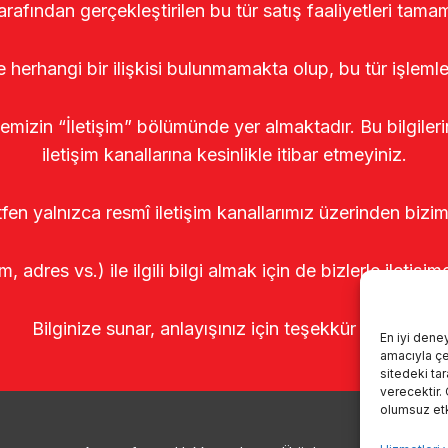
arafından gerçekleştirilen bu tür satış faaliyetleri tamam
le herhangi bir ilişkisi bulunmamakta olup, bu tür işleml
temizin “İletişim” bölümünde yer almaktadır. Bu bilgile
iletişim kanallarına kesinlikle itibar etmeyiniz.
tfen yalnızca resmî iletişim kanallarımız üzerinden bizim
m, adres vs.) ile ilgili bilgi almak için de bizlerle iletişim
Bilginize sunar, anlayışınız için teşekkür ederiz.
En iyi dene
amacıyla çer
sitedeki ta
verecektir.
olumsuz etki