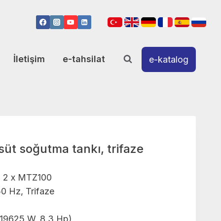
İletişim
e-tahsilat
e-katalog
 süt soğutma tankı, trifaze
i: 2 x MTZ100
50 Hz, Trifaze
(19625 W, 8.3 Hp)