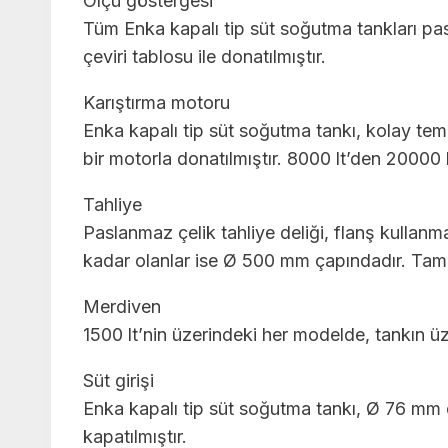
Ölçü göstergesi
Tüm Enka kapalı tip süt soğutma tankları pas
çeviri tablosu ile donatılmıştır.
Karıştırma motoru
Enka kapalı tip süt soğutma tankı, kolay te
bir motorla donatılmıştır. 8000 lt’den 20000 l
Tahliye
Paslanmaz çelik tahliye deliği, flanş kulla
kadar olanlar ise Ø 500 mm çapındadır. Tamam
Merdiven
1500 lt’nin üzerindeki her modelde, tankın ü
Süt girişi
Enka kapalı tip süt soğutma tankı, Ø 76 mm ça
kapatılmıştır.