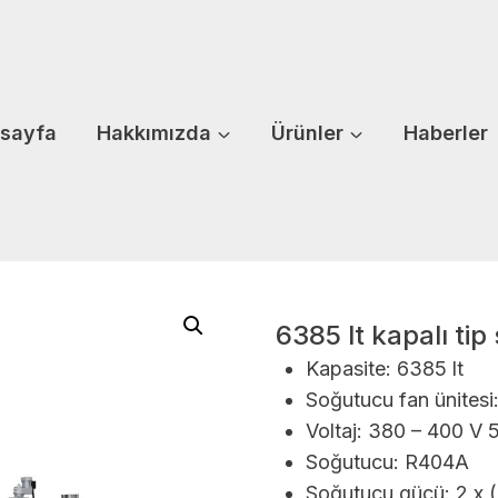
sayfa
Hakkımızda
Ürünler
Haberler
6385 lt kapalı tip
Kapasite: 6385 lt
Soğutucu fan ünites
Voltaj: 380 – 400 V 
Soğutucu: R404A
Soğutucu gücü: 2 x 