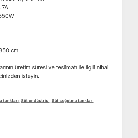
4.7A
 7550W
 350 cm
ının üretim süresi ve teslimatı ile ilgili nihai
lcinizden isteyin.
a tankları
,
Süt endüstrisi
,
Süt soğutma tankları