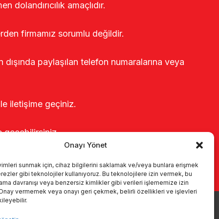
en dolandırıcılık amaçlıdır.
erden firmamız sorumlu değildir.
rin dışında paylaşılan telefon numaralarına veya
le iletişime geçiniz.
e geçebilirsiniz.
Onayı Yönet
yimleri sunmak için, cihaz bilgilerini saklamak ve/veya bunlara erişmek
ezler gibi teknolojiler kullanıyoruz. Bu teknolojilere izin vermek, bu
rama davranışı veya benzersiz kimlikler gibi verileri işlememize izin
 Onay vermemek veya onayı geri çekmek, belirli özellikleri ve işlevleri
leyebilir.