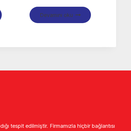
Devamını oku
ğı tespit edilmiştir. Firmamızla hiçbir bağlantısı