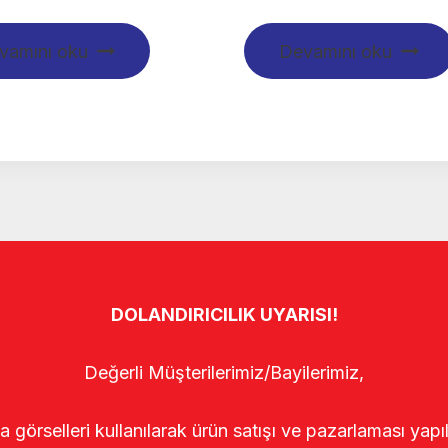
vamını oku
Devamını oku
DOLANDIRICILIK UYARISI!
Değerli Müşterilerimiz/Bayilerimiz,
rselleri kullanılarak ürün satışı ve pazarlaması yapıldı