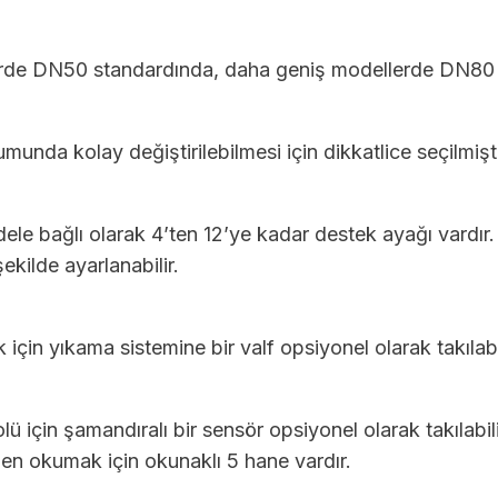
erde DN50 standardında, daha geniş modellerde DN80 k
nda kolay değiştirilebilmesi için dikkatlice seçilmişti
ele bağlı olarak 4’ten 12’ye kadar destek ayağı vardır
ekilde ayarlanabilir.
çin yıkama sistemine bir valf opsiyonel olarak takılabil
olü için şamandıralı bir sensör opsiyonel olarak takılabi
nden okumak için okunaklı 5 hane vardır.