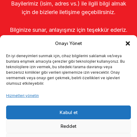
Bayilerimiz (isim, adres vs.) ile ilgili bilgi almak
için de bizlerle iletişime geçebilirsiniz.
Bilginize sunar, anlayışınız için teşekkür ederiz.
Onayı Yönet
En iyi deneyimleri sunmak için, cihaz bilgilerini saklamak ve/veya
bunlara erişmek amacıyla çerezler gibi teknolojiler kullanıyoruz. Bu
teknolojilere izin vermek, bu sitedeki tarama davranışı veya
benzersiz kimlikler gibi verileri işlememize izin verecektir. Onay
vermemek veya onayı geri çekmek, belirli özellikleri ve işlevleri
olumsuz etkileyebilir.
Anasayfa
Hakkımızda
Ürünler
Hizmetleri yönetin
Sağımhaneler
Kataloglar
KVKK
Kabul et
Kalite politikamız
İletişim
Reddet