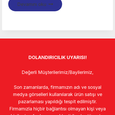
Devamını oku
DOLANDIRICILIK UYARISI!
Değerli Müşterilerimiz/Bayilerimiz,
Son zamanlarda, firmamızın adı ve sosyal
medya görselleri kullanılarak ürün satışı ve
pazarlaması yapıldığı tespit edilmiştir.
Firmamızla hiçbir bağlantısı olmayan kişi veya