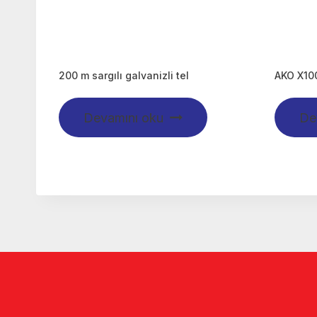
200 m sargılı galvanizli tel
AKO X100
Devamını oku
De