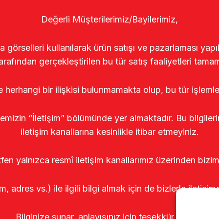
Değerli Müşterilerimiz/Bayilerimiz,
rselleri kullanılarak ürün satışı ve pazarlaması yapıldı
arafından gerçekleştirilen bu tür satış faaliyetleri tamam
le herhangi bir ilişkisi bulunmamakta olup, bu tür işleml
temizin “İletişim” bölümünde yer almaktadır. Bu bilgile
iletişim kanallarına kesinlikle itibar etmeyiniz.
tfen yalnızca resmî iletişim kanallarımız üzerinden bizim
m, adres vs.) ile ilgili bilgi almak için de bizlerle iletişim
Bilginize sunar, anlayışınız için teşekkür ederiz.