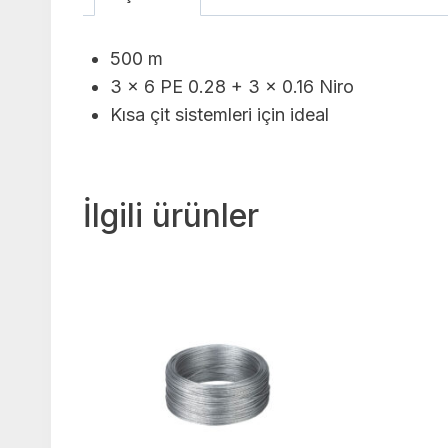
500 m
3 x 6 PE 0.28 + 3 x 0.16 Niro
Kısa çit sistemleri için ideal
İlgili ürünler