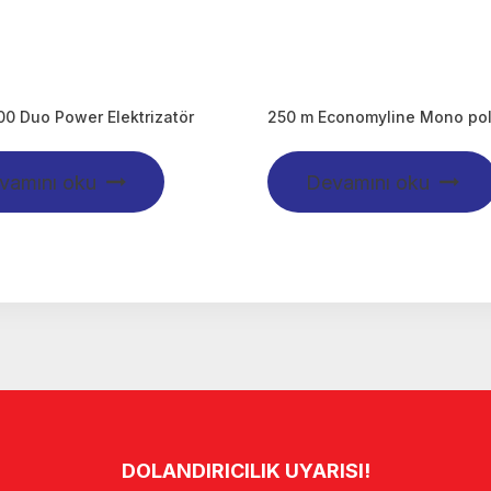
0 Duo Power Elektrizatör
250 m Economyline Mono pol
vamını oku
Devamını oku
DOLANDIRICILIK UYARISI!