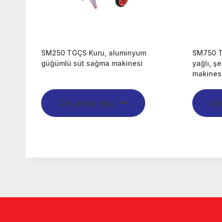
SM250 TGÇS Kuru, aluminyum
SM750 T
güğümlü süt sağma makinesi
yağlı, ş
makines
Devamını oku
De