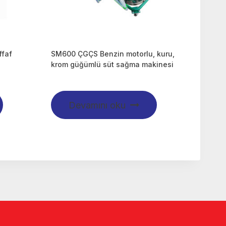
ffaf
SM600 ÇGÇS Benzin motorlu, kuru,
i
krom güğümlü süt sağma makinesi
Devamını oku