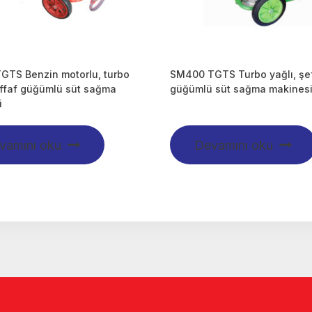
GTS Benzin motorlu, turbo
SM400 TGTS Turbo yağlı, şe
effaf güğümlü süt sağma
güğümlü süt sağma makines
i
vamını oku
Devamını oku