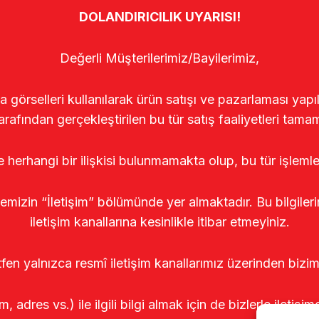
DOLANDIRICILIK UYARISI!
Değerli Müşterilerimiz/Bayilerimiz,
rselleri kullanılarak ürün satışı ve pazarlaması yapıldı
arafından gerçekleştirilen bu tür satış faaliyetleri tamam
le herhangi bir ilişkisi bulunmamakta olup, bu tür işleml
temizin “İletişim” bölümünde yer almaktadır. Bu bilgile
iletişim kanallarına kesinlikle itibar etmeyiniz.
tfen yalnızca resmî iletişim kanallarımız üzerinden bizim
m, adres vs.) ile ilgili bilgi almak için de bizlerle iletişim