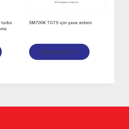
 turbo
SM700K TGTS için şase anteni
ağma
Devamını oku