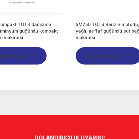
Kompakt TGTS damlama
SM750 TGTS Benzin motorlu,
alüminyum güğümlü kompakt
yağlı, şeffaf güğümlü süt s
m makinesi
makinesi
vamını oku
Devamını oku
DOLANDIRICILIK UYARISI!