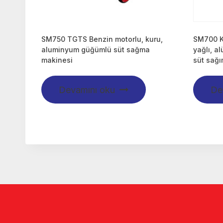
SM750 TGTS Benzin motorlu, kuru,
SM700 
aluminyum güğümlü süt sağma
yağlı, 
makinesi
süt sağı
Devamını oku
De