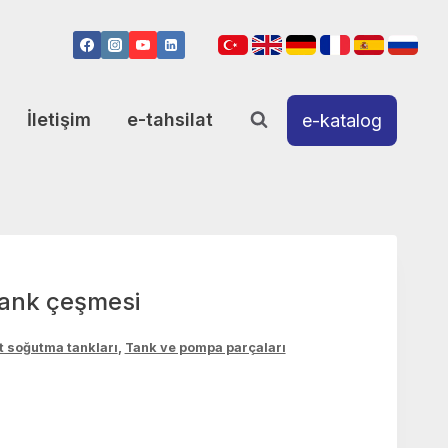
İletişim
e-tahsilat
e-katalog
tank çeşmesi
t soğutma tankları
,
Tank ve pompa parçaları