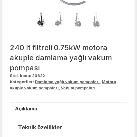
240 lt filtreli 0.75kW motora
akuple damlama yağlı vakum
pompası
Stok kodu:
20622
Kategoriler:
Damlama yağlı vakum pompaları
,
Motora
akuple vakum pompaları
,
Vakum pompaları
Açıklama
Teknik özellikler