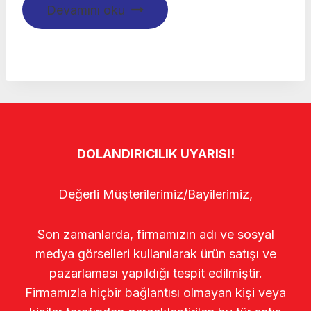
Devamını oku
DOLANDIRICILIK UYARISI!
Değerli Müşterilerimiz/Bayilerimiz,
Son zamanlarda, firmamızın adı ve sosyal
medya görselleri kullanılarak ürün satışı ve
pazarlaması yapıldığı tespit edilmiştir.
Firmamızla hiçbir bağlantısı olmayan kişi veya