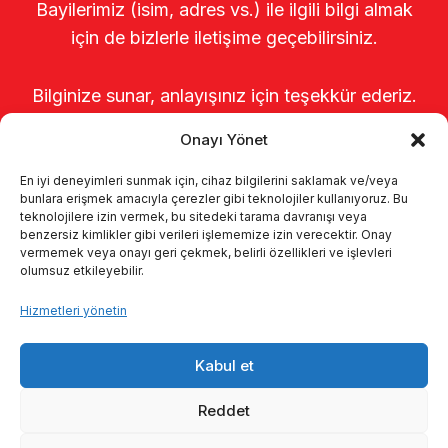
Bayilerimiz (isim, adres vs.) ile ilgili bilgi almak
için de bizlerle iletişime geçebilirsiniz.
Bilginize sunar, anlayışınız için teşekkür ederiz.
Onayı Yönet
En iyi deneyimleri sunmak için, cihaz bilgilerini saklamak ve/veya
bunlara erişmek amacıyla çerezler gibi teknolojiler kullanıyoruz. Bu
teknolojilere izin vermek, bu sitedeki tarama davranışı veya
benzersiz kimlikler gibi verileri işlememize izin verecektir. Onay
vermemek veya onayı geri çekmek, belirli özellikleri ve işlevleri
olumsuz etkileyebilir.
Anasayfa
Hakkımızda
Ürünler
Hizmetleri yönetin
Sağımhaneler
Kataloglar
KVKK
Kabul et
Kalite politikamız
İletişim
Reddet