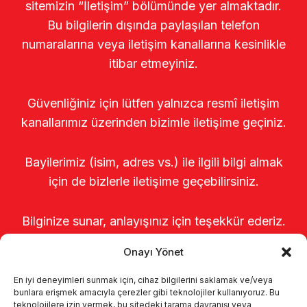
sitemizin “İletişim” bölümünde yer almaktadır.
Bu bilgilerin dışında paylaşılan telefon
numaralarına veya iletişim kanallarına kesinlikle
itibar etmeyiniz.
Güvenliğiniz için lütfen yalnızca resmî iletişim
kanallarımız üzerinden bizimle iletişime geçiniz.
Bayilerimiz (isim, adres vs.) ile ilgili bilgi almak
için de bizlerle iletişime geçebilirsiniz.
Bilginize sunar, anlayışınız için teşekkür ederiz.
Onayı Yönet
En iyi deneyimleri sunmak için, cihaz bilgilerini saklamak ve/veya
bunlara erişmek amacıyla çerezler gibi teknolojiler kullanıyoruz. Bu
teknolojilere izin vermek, bu sitedeki tarama davranışı veya