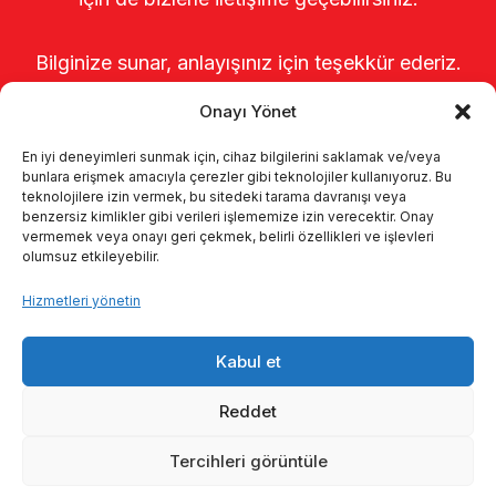
Bilginize sunar, anlayışınız için teşekkür ederiz.
Onayı Yönet
En iyi deneyimleri sunmak için, cihaz bilgilerini saklamak ve/veya
bunlara erişmek amacıyla çerezler gibi teknolojiler kullanıyoruz. Bu
teknolojilere izin vermek, bu sitedeki tarama davranışı veya
benzersiz kimlikler gibi verileri işlememize izin verecektir. Onay
vermemek veya onayı geri çekmek, belirli özellikleri ve işlevleri
olumsuz etkileyebilir.
Anasayfa
Hakkımızda
Ürünler
Hizmetleri yönetin
Sağımhaneler
Kataloglar
KVKK
Kabul et
Kalite politikamız
İletişim
Reddet
Tercihleri görüntüle
© 2026 Enka Tarım