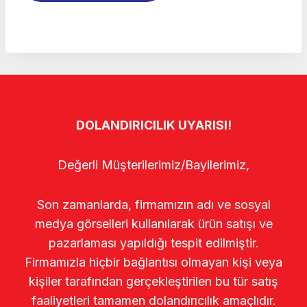
DOLANDIRICILIK UYARISI!
Değerli Müşterilerimiz/Bayilerimiz,
Son zamanlarda, firmamızın adı ve sosyal
medya görselleri kullanılarak ürün satışı ve
pazarlaması yapıldığı tespit edilmiştir.
Firmamızla hiçbir bağlantısı olmayan kişi veya
kişiler tarafından gerçekleştirilen bu tür satış
faaliyetleri tamamen dolandırıcılık amaçlıdır.