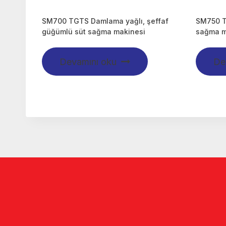
SM700 TGTS Damlama yağlı, şeffaf
SM750 T
güğümlü süt sağma makinesi
sağma m
Devamını oku
De