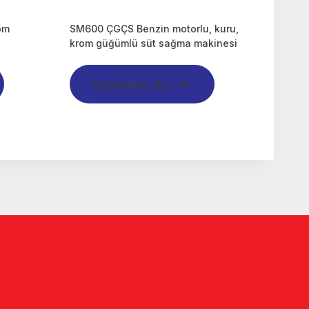
om
SM600 ÇGÇS Benzin motorlu, kuru,
i
krom güğümlü süt sağma makinesi
Devamını oku