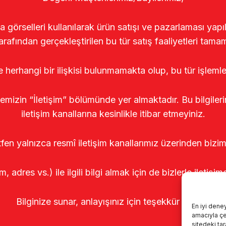
rselleri kullanılarak ürün satışı ve pazarlaması yapıldı
arafından gerçekleştirilen bu tür satış faaliyetleri tamam
le herhangi bir ilişkisi bulunmamakta olup, bu tür işleml
temizin “İletişim” bölümünde yer almaktadır. Bu bilgile
iletişim kanallarına kesinlikle itibar etmeyiniz.
tfen yalnızca resmî iletişim kanallarımız üzerinden bizim
m, adres vs.) ile ilgili bilgi almak için de bizlerle iletişim
Bilginize sunar, anlayışınız için teşekkür ederiz.
En iyi dene
amacıyla çer
sitedeki ta