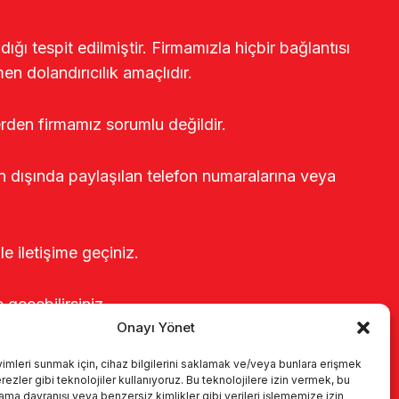
ğı tespit edilmiştir. Firmamızla hiçbir bağlantısı
en dolandırıcılık amaçlıdır.
erden firmamız sorumlu değildir.
rin dışında paylaşılan telefon numaralarına veya
le iletişime geçiniz.
e geçebilirsiniz.
Onayı Yönet
yimleri sunmak için, cihaz bilgilerini saklamak ve/veya bunlara erişmek
ezler gibi teknolojiler kullanıyoruz. Bu teknolojilere izin vermek, bu
rama davranışı veya benzersiz kimlikler gibi verileri işlememize izin