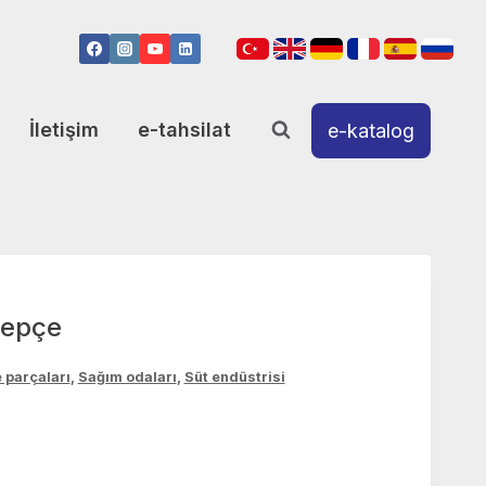
İletişim
e-tahsilat
e-katalog
lepçe
 parçaları
,
Sağım odaları
,
Süt endüstrisi