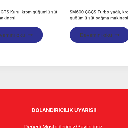
GTS Kuru, krom güğümlü süt
SM600 ÇGÇS Turbo yağlı, kr
akinesi
güğümlü süt sağma makines
vamını oku
Devamını oku
DOLANDIRICILIK UYARISI!
Değerli Müşterilerimiz/Bayilerimiz,