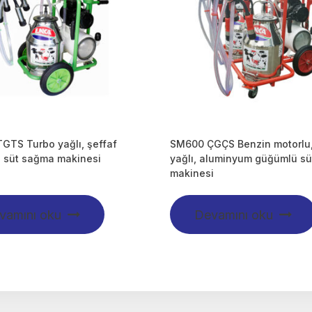
GTS Turbo yağlı, şeffaf
SM600 ÇGÇS Benzin motorlu,
 süt sağma makinesi
yağlı, aluminyum güğümlü s
makinesi
vamını oku
Devamını oku