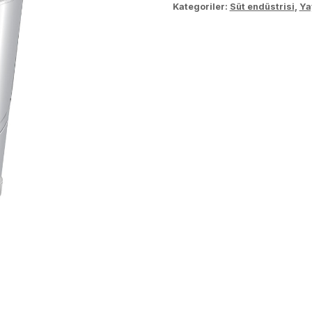
Kategoriler:
Süt endüstrisi
,
Ya