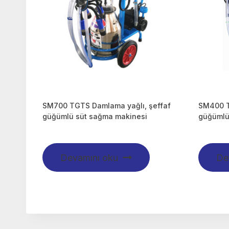
SM700 TGTS Damlama yağlı, şeffaf
SM400 T
güğümlü süt sağma makinesi
güğümlü
Devamını oku
De