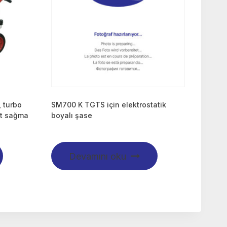
 turbo
SM700 K TGTS için elektrostatik
üt sağma
boyalı şase
Devamını oku