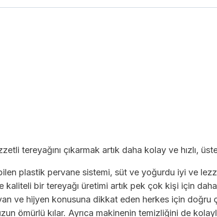
li tereyağını çıkarmak artık daha kolay ve hızlı, üstel
len plastik pervane sistemi, süt ve yoğurdu iyi ve lezze
mle kaliteli bir tereyağı üretimi artık pek çok kişi için 
arayan ve hijyen konusuna dikkat eden herkes için doğ
n ömürlü kılar. Ayrıca makinenin temizliğini de kolayla