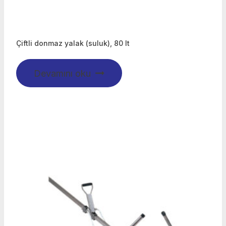
Çiftli donmaz yalak (suluk), 80 lt
Devamını oku