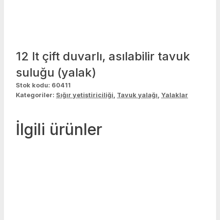
12 lt çift duvarlı, asılabilir tavuk
suluğu (yalak)
Stok kodu:
60411
Kategoriler:
Sığır yetiştiriciliği
,
Tavuk yalağı
,
Yalaklar
İlgili ürünler