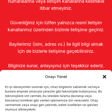
numaralarına veya iletişim kanallarına kesinlikle
itibar etmeyiniz.
Güvenliğiniz için lütfen yalnızca resmî iletişim
kanallarımız üzerinden bizimle iletişime geçiniz.
Bayilerimiz (isim, adres vs.) ile ilgili bilgi almak
için de bizlerle iletişime geçebilirsiniz.
Bilginize sunar, anlayışınız için teşekkür ederiz.
Onayı Yönet
En iyi deneyimleri sunmak için, cihaz bilgilerini saklamak ve/veya
bunlara erişmek amacıyla çerezler gibi teknolojiler kullanıyoruz. Bu
teknolojilere izin vermek, bu sitedeki tarama davranışı veya
benzersiz kimlikler gibi verileri işlememize izin verecektir. Onay
vermemek veya onayı geri çekmek, belirli özellikleri ve işlevleri
olumsuz etkileyebilir.