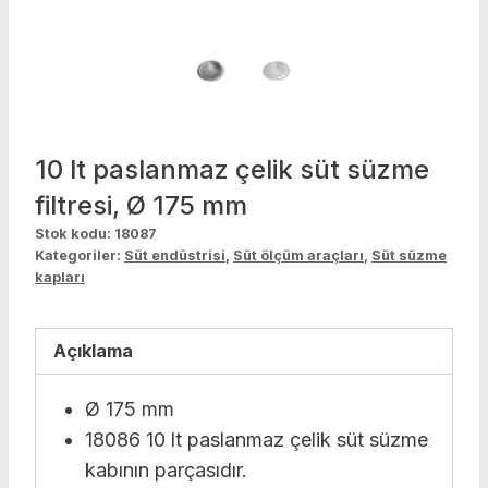
10 lt paslanmaz çelik süt süzme
filtresi, Ø 175 mm
Stok kodu:
18087
Kategoriler:
Süt endüstrisi
,
Süt ölçüm araçları
,
Süt süzme
kapları
Açıklama
Ø 175 mm
18086 10 lt paslanmaz çelik süt süzme
kabının parçasıdır.