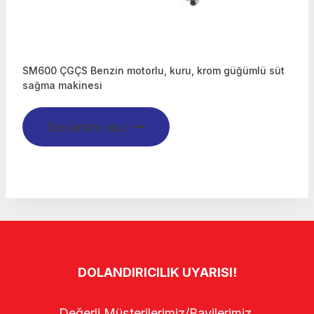
SM600 ÇGÇS Benzin motorlu, kuru, krom güğümlü süt
sağma makinesi
Devamını oku
DOLANDIRICILIK UYARISI!
Değerli Müşterilerimiz/Bayilerimiz,