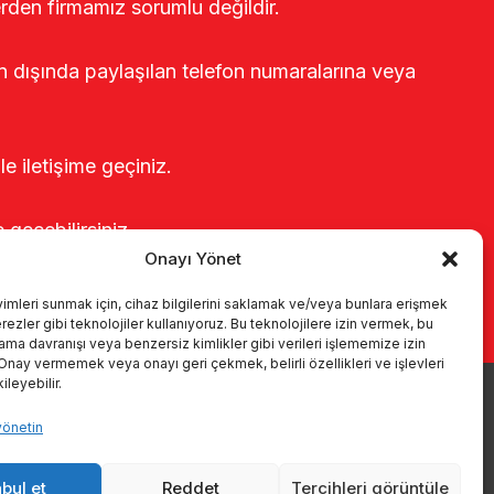
erden firmamız sorumlu değildir.
rin dışında paylaşılan telefon numaralarına veya
le iletişime geçiniz.
e geçebilirsiniz.
Onayı Yönet
yimleri sunmak için, cihaz bilgilerini saklamak ve/veya bunlara erişmek
ezler gibi teknolojiler kullanıyoruz. Bu teknolojilere izin vermek, bu
rama davranışı veya benzersiz kimlikler gibi verileri işlememize izin
 Onay vermemek veya onayı geri çekmek, belirli özellikleri ve işlevleri
leyebilir.
yönetin
r
Kataloglar
KVKK
Kalite politikamız
İletişim
bul et
Reddet
Tercihleri görüntüle