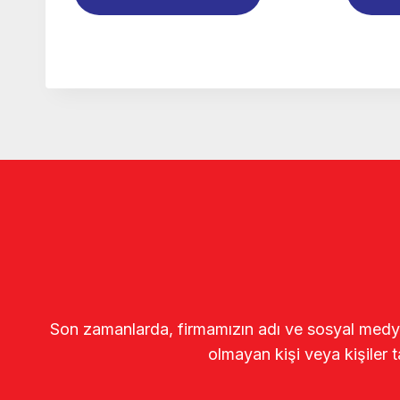
Son zamanlarda, firmamızın adı ve sosyal medya gö
olmayan kişi veya kişiler t