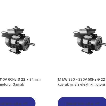
 110V 60Hz Ø 22 x 84 mm
1.1 kW 220 – 230V 50Hz Ø 22
 motoru, Gamak
kuyruk milsiz elektrik motoru
vamını oku
Devamını oku