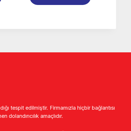
ğı tespit edilmiştir. Firmamızla hiçbir bağlantısı
en dolandırıcılık amaçlıdır.