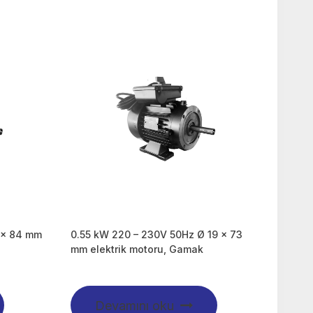
 x 84 mm
0.55 kW 220 – 230V 50Hz Ø 19 x 73
mm elektrik motoru, Gamak
Devamını oku