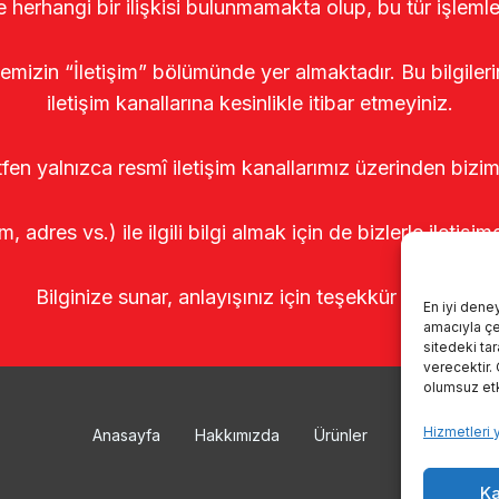
le herhangi bir ilişkisi bulunmamakta olup, bu tür işleml
temizin “İletişim” bölümünde yer almaktadır. Bu bilgile
iletişim kanallarına kesinlikle itibar etmeyiniz.
tfen yalnızca resmî iletişim kanallarımız üzerinden bizim
m, adres vs.) ile ilgili bilgi almak için de bizlerle iletişim
Bilginize sunar, anlayışınız için teşekkür ederiz.
En iyi dene
amacıyla çer
sitedeki ta
verecektir.
olumsuz etki
Hizmetleri 
Anasayfa
Hakkımızda
Ürünler
Sağımhanele
Ka