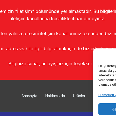
temizin “İletişim” bölümünde yer almaktadır. Bu bilgile
iletişim kanallarına kesinlikle itibar etmeyiniz.
tfen yalnızca resmî iletişim kanallarımız üzerinden bizim
m, adres vs.) ile ilgili bilgi almak için de bizlerle iletişim
Bilginize sunar, anlayışınız için teşekkür ederiz.
En iyi dene
amacıyla çer
sitedeki ta
verecektir.
olumsuz etki
Hizmetleri 
Anasayfa
Hakkımızda
Ürünler
Sağımhanele
Ka