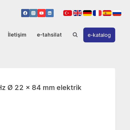
İletişim
e-tahsilat
e-katalog
z Ø 22 x 84 mm elektrik