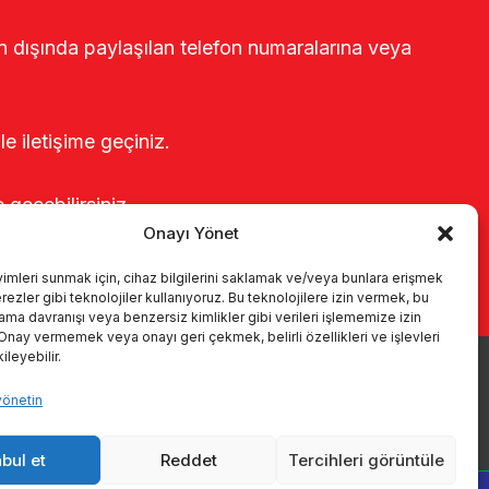
rin dışında paylaşılan telefon numaralarına veya
le iletişime geçiniz.
e geçebilirsiniz.
Onayı Yönet
yimleri sunmak için, cihaz bilgilerini saklamak ve/veya bunlara erişmek
ezler gibi teknolojiler kullanıyoruz. Bu teknolojilere izin vermek, bu
rama davranışı veya benzersiz kimlikler gibi verileri işlememize izin
 Onay vermemek veya onayı geri çekmek, belirli özellikleri ve işlevleri
leyebilir.
yönetin
r
Kataloglar
KVKK
Kalite politikamız
İletişim
bul et
Reddet
Tercihleri görüntüle