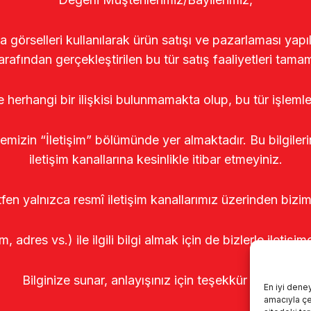
rselleri kullanılarak ürün satışı ve pazarlaması yapıldı
arafından gerçekleştirilen bu tür satış faaliyetleri tamam
le herhangi bir ilişkisi bulunmamakta olup, bu tür işleml
temizin “İletişim” bölümünde yer almaktadır. Bu bilgile
iletişim kanallarına kesinlikle itibar etmeyiniz.
tfen yalnızca resmî iletişim kanallarımız üzerinden bizim
m, adres vs.) ile ilgili bilgi almak için de bizlerle iletişim
Bilginize sunar, anlayışınız için teşekkür ederiz.
En iyi dene
amacıyla çer