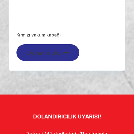
Kırmızı vakum kapağı
Devamını oku
DOLANDIRICILIK UYARISI!
Değerli Müşterilerimiz/Bayilerimiz,