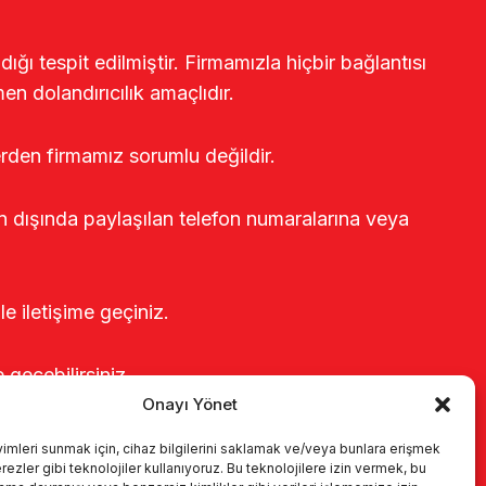
ğı tespit edilmiştir. Firmamızla hiçbir bağlantısı
en dolandırıcılık amaçlıdır.
erden firmamız sorumlu değildir.
rin dışında paylaşılan telefon numaralarına veya
le iletişime geçiniz.
e geçebilirsiniz.
Onayı Yönet
yimleri sunmak için, cihaz bilgilerini saklamak ve/veya bunlara erişmek
ezler gibi teknolojiler kullanıyoruz. Bu teknolojilere izin vermek, bu