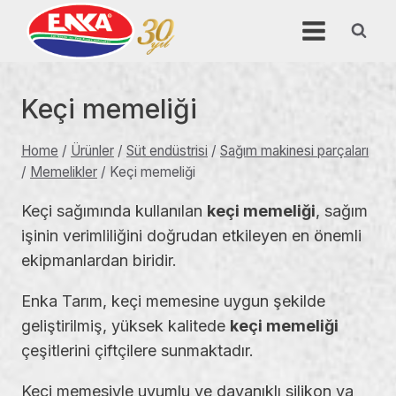
Skip
to
content
Keçi memeliği
Home
/
Ürünler
/
Süt endüstrisi
/
Sağım makinesi parçaları
/
Memelikler
/
Keçi memeliği
Keçi sağımında kullanılan
keçi memeliği
, sağım
işinin verimliliğini doğrudan etkileyen en önemli
ekipmanlardan biridir.
Enka Tarım, keçi memesine uygun şekilde
geliştirilmiş, yüksek kalitede
keçi memeliği
çeşitlerini çiftçilere sunmaktadır.
Keçi memesiyle uyumlu ve dayanıklı silikon ya