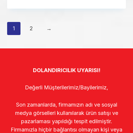
1
2
→
DOLANDIRICILIK UYARISI!
Değerli Müşterilerimiz/Bayilerimiz,
Son zamanlarda, firmamızın adı ve sosyal
medya görselleri kullanılarak ürün satışı ve
pazarlaması yapıldığı tespit edilmiştir.
Firmamızla hiçbir bağlantısı olmayan kişi veya