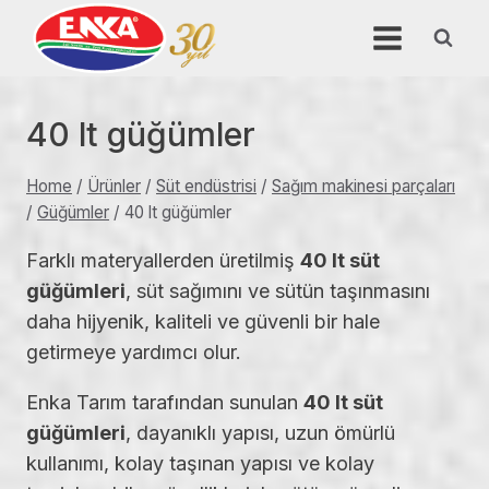
Skip
to
content
40 lt güğümler
Home
/
Ürünler
/
Süt endüstrisi
/
Sağım makinesi parçaları
/
Güğümler
/
40 lt güğümler
Farklı materyallerden üretilmiş
40 lt süt
güğümleri
, süt sağımını ve sütün taşınmasını
daha hijyenik, kaliteli ve güvenli bir hale
getirmeye yardımcı olur.
Enka Tarım tarafından sunulan
40 lt süt
güğümleri
, dayanıklı yapısı, uzun ömürlü
kullanımı, kolay taşınan yapısı ve kolay