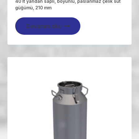
40 lt yandan saplı, boyunlu, paslanmaz çelik süt
güğümü, 210 mm
Devamını oku