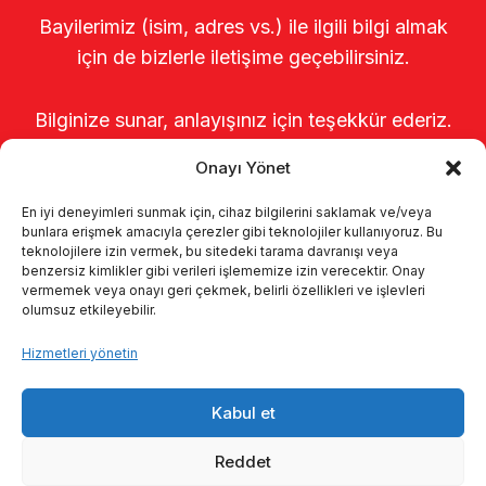
Bayilerimiz (isim, adres vs.) ile ilgili bilgi almak
için de bizlerle iletişime geçebilirsiniz.
Bilginize sunar, anlayışınız için teşekkür ederiz.
Onayı Yönet
En iyi deneyimleri sunmak için, cihaz bilgilerini saklamak ve/veya
bunlara erişmek amacıyla çerezler gibi teknolojiler kullanıyoruz. Bu
teknolojilere izin vermek, bu sitedeki tarama davranışı veya
benzersiz kimlikler gibi verileri işlememize izin verecektir. Onay
vermemek veya onayı geri çekmek, belirli özellikleri ve işlevleri
olumsuz etkileyebilir.
Anasayfa
Hakkımızda
Ürünler
Hizmetleri yönetin
Sağımhaneler
Kataloglar
KVKK
Kabul et
Kalite politikamız
İletişim
Reddet