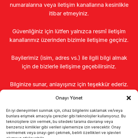
numaralarına veya iletişim kanallarına kesinlikle
itibar etmeyiniz.
Güvenliğiniz için lütfen yalnızca resmî iletişim
kanallarımız üzerinden bizimle iletişime geçiniz.
Bayilerimiz (isim, adres vs.) ile ilgili bilgi almak
için de bizlerle iletişime geçebilirsiniz.
Bilginize sunar, anlayışınız için teşekkür ederiz.
Onayı Yönet
En iyi deneyimleri sunmak için, cihaz bilgilerini saklamak ve/veya
bunlara erişmek amacıyla çerezler gibi teknolojiler kullanıyoruz. Bu
teknolojilere izin vermek, bu sitedeki tarama davranışı veya
benzersiz kimlikler gibi verileri işlememize izin verecektir. Onay
vermemek veya onayı geri çekmek, belirli özellikleri ve işlevleri