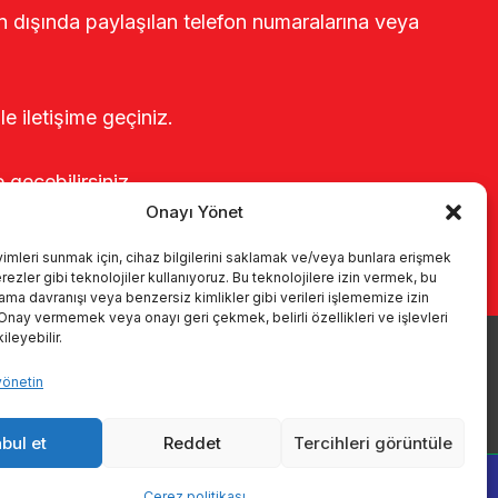
rin dışında paylaşılan telefon numaralarına veya
le iletişime geçiniz.
e geçebilirsiniz.
Onayı Yönet
yimleri sunmak için, cihaz bilgilerini saklamak ve/veya bunlara erişmek
ezler gibi teknolojiler kullanıyoruz. Bu teknolojilere izin vermek, bu
rama davranışı veya benzersiz kimlikler gibi verileri işlememize izin
 Onay vermemek veya onayı geri çekmek, belirli özellikleri ve işlevleri
leyebilir.
yönetin
r
Kataloglar
KVKK
Kalite politikamız
İletişim
bul et
Reddet
Tercihleri görüntüle
Çerez politikası