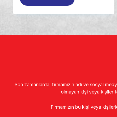
Son zamanlarda, firmamızın adı ve sosyal medya gö
olmayan kişi veya kişiler t
Firmamızın bu kişi veya kişiler