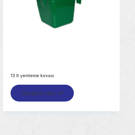
13 lt yemleme kovası
Devamını oku