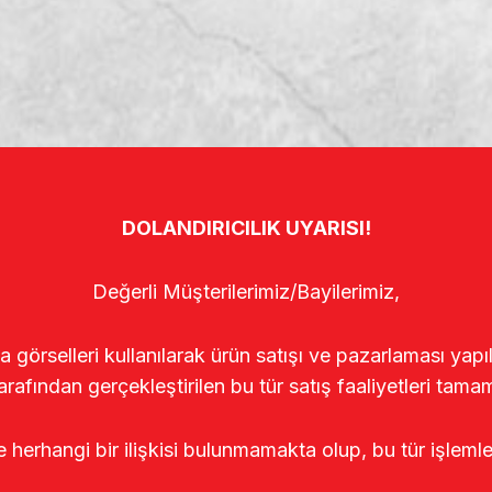
DOLANDIRICILIK UYARISI!
Değerli Müşterilerimiz/Bayilerimiz,
rselleri kullanılarak ürün satışı ve pazarlaması yapıldı
arafından gerçekleştirilen bu tür satış faaliyetleri tamam
le herhangi bir ilişkisi bulunmamakta olup, bu tür işleml