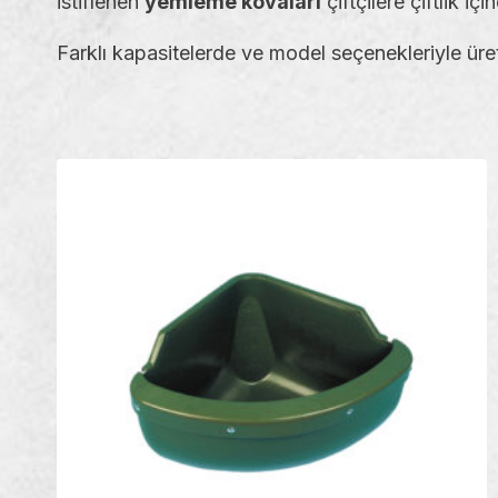
istiflenen
yemleme kovaları
çiftçilere çiftlik iç
Farklı kapasitelerde ve model seçenekleriyle üre