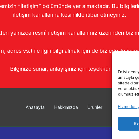
temizin “İletişim” bölümünde yer almaktadır. Bu bilgile
iletişim kanallarına kesinlikle itibar etmeyiniz.
tfen yalnızca resmî iletişim kanallarımız üzerinden bizim
m, adres vs.) ile ilgili bilgi almak için de bizlerle iletişim
Bilginize sunar, anlayışınız için teşekkür ederiz.
En iyi dene
amacıyla çer
sitedeki ta
verecektir.
olumsuz etki
Hizmetleri 
Anasayfa
Hakkımızda
Ürünler
Sağımhanele
Ka