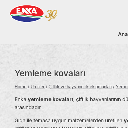
Skip
to
content
Ana
Yemleme kovaları
Home
/
Ürünler
/
Çiftlik ve hayvancılık ekipmanları
/
Yemcil
Enka
yemleme kovaları
, çiftlik hayvanlarının 
arasındadır.
Gıda ile temasa uygun malzemelerden üretilen
y