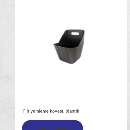
11 lt yemleme kovası, plastik
Devamını oku