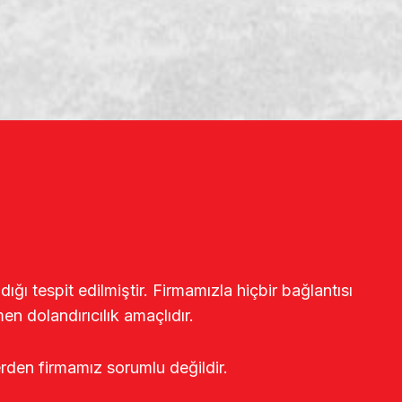
ğı tespit edilmiştir. Firmamızla hiçbir bağlantısı
en dolandırıcılık amaçlıdır.
erden firmamız sorumlu değildir.