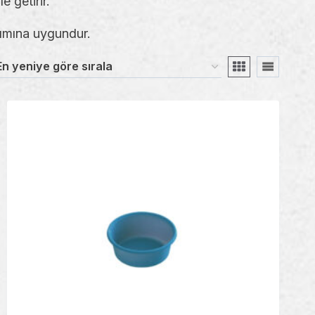
e getirir.
nımına uygundur.