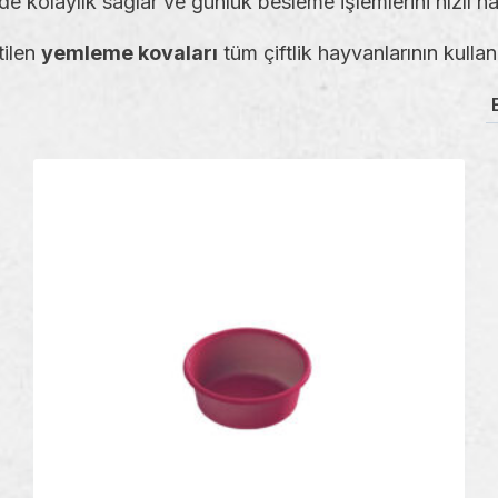
inde kolaylık sağlar ve günlük besleme işlemlerini hızlı hal
tilen
yemleme kovaları
tüm çiftlik hayvanlarının kulla