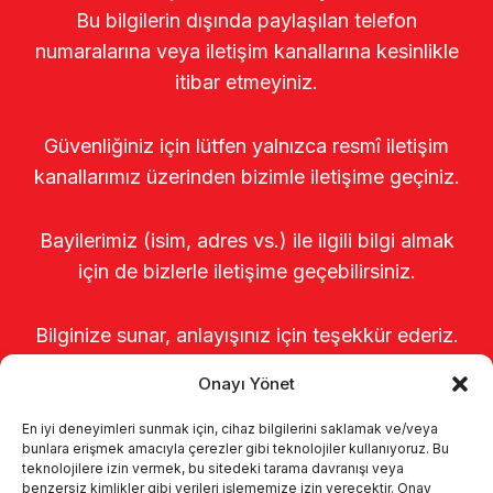
Bu bilgilerin dışında paylaşılan telefon
numaralarına veya iletişim kanallarına kesinlikle
itibar etmeyiniz.
Güvenliğiniz için lütfen yalnızca resmî iletişim
kanallarımız üzerinden bizimle iletişime geçiniz.
Bayilerimiz (isim, adres vs.) ile ilgili bilgi almak
için de bizlerle iletişime geçebilirsiniz.
Bilginize sunar, anlayışınız için teşekkür ederiz.
Onayı Yönet
En iyi deneyimleri sunmak için, cihaz bilgilerini saklamak ve/veya
bunlara erişmek amacıyla çerezler gibi teknolojiler kullanıyoruz. Bu
teknolojilere izin vermek, bu sitedeki tarama davranışı veya
benzersiz kimlikler gibi verileri işlememize izin verecektir. Onay