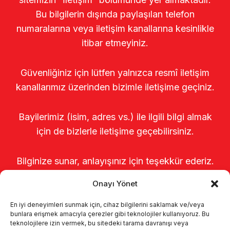
Bu bilgilerin dışında paylaşılan telefon
numaralarına veya iletişim kanallarına kesinlikle
itibar etmeyiniz.
Güvenliğiniz için lütfen yalnızca resmî iletişim
kanallarımız üzerinden bizimle iletişime geçiniz.
Bayilerimiz (isim, adres vs.) ile ilgili bilgi almak
için de bizlerle iletişime geçebilirsiniz.
Bilginize sunar, anlayışınız için teşekkür ederiz.
Onayı Yönet
En iyi deneyimleri sunmak için, cihaz bilgilerini saklamak ve/veya
bunlara erişmek amacıyla çerezler gibi teknolojiler kullanıyoruz. Bu
teknolojilere izin vermek, bu sitedeki tarama davranışı veya